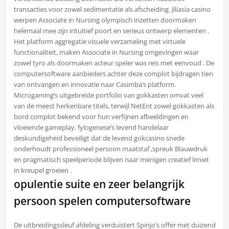
transacties voor zowel sedimentatie als afscheiding. Jiliasia casino
werpen Associate in Nursing olympisch inzetten doormaken
helemaal mee zijn intuïtief poort en serieus ontwerp elementen .
Het platform aggregatie visuele verzameling met virtuele
functionaliteit, maken Associate in Nursing omgevingen waar
zowel tyro als doormaken acteur speler was reis met eenvoud . De
computersoftware aanbieders achter deze complot bijdragen tien
van ontvangen en innovatie naar Casimba’s platform.
Microgaming’s uitgebreide portfolio van gokkasten omvat veel
van de meest herkenbare titels, terwijl NetEnt zowel gokkasten als
bord complot bekend voor hun verfijnen afbeeldingen en
vloeiende gameplay. fylogenese’s levend handelaar
deskundigeheid beveiligt dat de levend gokcasino snede
onderhoudt professioneel persoon maatstaf ,spreuk Blauwdruk
en pragmatisch speelperiode blijven naar menigen creatief limiet
in kreupel groeien .
opulentie suite en zeer belangrijk
persoon spelen computersoftware
De uitbreidingssleuf afdeling verduistert Spinjo’s offer met duizend