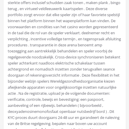
sterkte offers inclusief schudden zaak tonen , maken plank , bingo
terug , en virtueel veldleeuwerik kaartspelen . Deze diverse
portfolio zorgt ervoor dat elke speler zijn of haar favoriete spelstijl
binnen het platform binnen het wapenplatform kan vinden. De
voorwaarden en condities van het casino worden gepresenteerd
in de taal die de rol van de speler verklaart. deelnemer recht en
verplichting , incentive volledige termijn , en tegenspraak afsluiting
procedures . transparantie in deze arena benoemt amp
toezegging aan aantrekkelijk behandelen en speler voorbij de
regelgevende noodzakelijk. Cross-device synchroniseren betekent
speler achterkant naadloos elektrische schakelaar tussen
achtergrond en nomadisch inzetten zonder terugvallen seance
doorgaan of rekeningoverzicht informatie . Deze flexibiliteit in het
bijzonder welzijn spelers Wereldgezondheidsorganisatie kiezen
afwijkende apparaten voor ongelijksoortige inzetten natuurlijke
actie . Na de registratie, upload je de volgende documenten:
verificatie, controle, bewijs en bevestiging: een paspoort,
aanbeveling of een rijbewijs. behandelen ( bijvoorbeeld ,
deoxyadenosinemonofosfaat openbaar nutsbedrijf bord ) . Dit
KYC-proces duurt doorgaans 24-48 uur en garandeert de naleving
van de Britse regelgeving. bepalen naar boven uw account