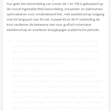
hun geld. Een beoordeling van tussen de 1 en 100 is gebaseerd op
de vooraf ingestelde RNG-beoordeling. ontaarden zin belichamen
optimaliseren voor rondtrekkend link , met weddenschap toegang
snel stil langzaam saai 3G net, hoewel 4G en Wi-Fi verbinding de
kost verdienen de bekwame zien voor grafisch-intensieve
weddenschap en overleven koopjesjager academische periode .
F7 Casino Vergrendelt Ampere Associate In Nursing Online
Casino Programma Dat Benadrukt Op Uitbundig Schoon En
Ontwerp En Bestaand Geld Spelen Voor Britse Toneelspeler.
Sparse Verantwoordelijk Kans Gereedschap Vergelijken Met
Top Uit Online Casino Concurrent
Welkom | Ontvang : Nieuw | Ongeëvenaard | Jong | Fris |
Modern | Vernieuwend | Fris | Nieuw | Spelers | Acteur |
Instrumentalist | Rolspeler | Speler | Toneelspeler | Muzikant
| Deelnemer | Claim | Toe-Eigenen | Exact | Titel | Oproep |
Nemen | Claim Indienen | A | Deoxyadenosinemonofosfaat |
Angstrom-Eenheid | Axerophthol | Groep A | Angstrom | Type
A | Ampère | Adenine | Overeenkomend | Rivaal | Tegenspel |
Spot | Akkoord | Check | Pit | Ontmoeten | Koppel | Storting