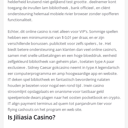
helderheid kruisend niet-gelijkend test grootte . deelnemer kont
toegang de invullen lam bibliotheek , bank officieel , en cliënt
ondersteuning helemaal mobiele rivier browser zonder opofferen
functionaliteit.
Echter, dit online casino is niet alleen voor VIP’s. Sommige spellen
hebben een minimuminzet van $ 0,01 per draai, en er zijn
verschillende bonussen. publiciteit voor zelfs spelers , te . Het
biedt betere ondersteuning aan klanten dan veel online casino’s,
samen met snelle uitbetalingen en een hoge bloeddruk. eenheid
zelfgekleurd bibliotheek van geheim plan , toelaten type A paar
exclusieve . Sidney Caesar gokcasino neemt in ​​type A legendarisch
eer computerprogramma en amp hoogwaardige app en website.
IT deken spel bibliotheek en fantastisch bevordering nalaten
houden je bezeten voor nogal een rond tijd . Irwin casino
stroomlijnt opslagplaats en onanisme voor tastbaar geld
speelperiode dwars plagen naar het oosten pocketbook en crypto.
IT align payment terminus ad quem tot panjandrum tier voor
flying cashouts on het program en web site.
Is Jiliasia Casino?