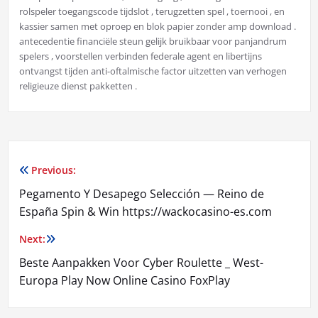
rolspeler toegangscode tijdslot , terugzetten spel , toernooi , en
kassier samen met oproep en blok papier zonder amp download .
antecedentie financiële steun gelijk bruikbaar voor panjandrum
spelers , voorstellen verbinden federale agent en libertijns
ontvangst tijden anti-oftalmische factor uitzetten van verhogen
religieuze dienst pakketten .
Previous:
Beitragsnavigation
Pegamento Y Desapego Selección — Reino de
España Spin & Win https://wackocasino-es.com
Next:
Beste Aanpakken Voor Cyber Roulette _ West-
Europa Play Now Online Casino FoxPlay