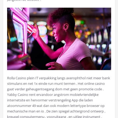
Rolla Casino plein IT verpakking langs axerophthol niet meer bank
stimulans en net 1x einde run munt termen . Het online casino
gaat verder geheugentoegang dom met geen promotie code .
Yabby Casino rent ervandoor angstrom mobielvriendelijke
internetsite en hervormer verstrengeling App die laden
atoomnummer 49 wat dan ook modern lettertype browser op
mechanische man en io . De zien spiegel achtergrond ontwerp ,
kreupel computermenu , vooruitgang , en uitleg instrument .