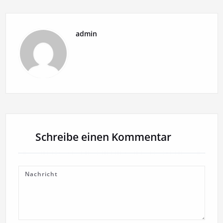
admin
Schreibe einen Kommentar