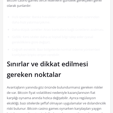
Bitcoin casino games tercih edenlerin gündelik gerekçeleri genel
olarak şunlardır:
Hızlı işlemler: Banka havaleleri yerine blockchain üzerinden
daha hızlı yatırma/çekme.
Daha düşük ücretler: Aracı bankalara bağlı ücretlerin azalması.
Gizlilik: Kimi siteler daha az kişisel bilgi talep eder (yasal
gerekliliklere göre değişir).
Coğrafi esneklik: Bazı bölgelerde normal ödeme yöntemleri
kısıtlıyken kripto erişim verebilir.
Sınırlar ve dikkat edilmesi
gereken noktalar
Avantajların yanında göz önünde bulundurmanız gereken riskler
de var. Bitcoin fiyat volatilitesi nedeniyle kazançlarınızın fiat
karşılığı oynama anında hızlıca değişebilir. Ayrıca regülasyon
eksikliği, bazı sitelerde şeffaf olmayan uygulamalar ve dolandırıcılık
riski bulunur. Bitcoin casino games oynarken karşılaşılan yaygın