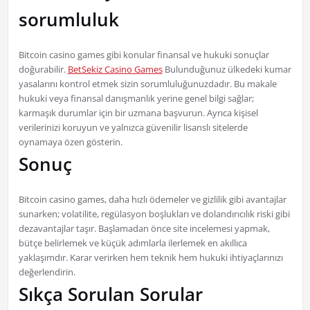
sorumluluk
Bitcoin casino games gibi konular finansal ve hukuki sonuçlar
doğurabilir.
BetSekiz Casino Games
Bulunduğunuz ülkedeki kumar
yasalarını kontrol etmek sizin sorumluluğunuzdadır. Bu makale
hukuki veya finansal danışmanlık yerine genel bilgi sağlar;
karmaşık durumlar için bir uzmana başvurun. Ayrıca kişisel
verilerinizi koruyun ve yalnızca güvenilir lisanslı sitelerde
oynamaya özen gösterin.
Sonuç
Bitcoin casino games, daha hızlı ödemeler ve gizlilik gibi avantajlar
sunarken; volatilite, regülasyon boşlukları ve dolandırıcılık riski gibi
dezavantajlar taşır. Başlamadan önce site incelemesi yapmak,
bütçe belirlemek ve küçük adımlarla ilerlemek en akıllıca
yaklaşımdır. Karar verirken hem teknik hem hukuki ihtiyaçlarınızı
değerlendirin.
Sıkça Sorulan Sorular