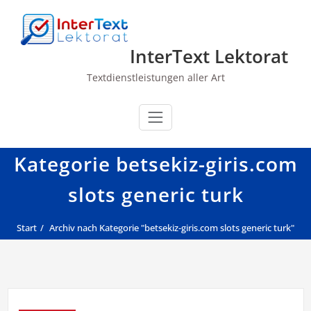
Zum
Inhalt
springen
InterText Lektorat
Textdienstleistungen aller Art
Kategorie betsekiz-giris.com
slots generic turk
Start
Archiv nach Kategorie "betsekiz-giris.com slots generic turk"