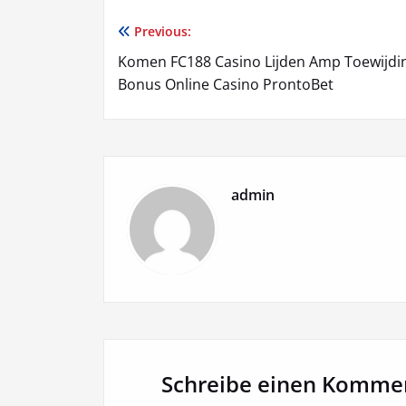
Previous:
Beitragsnavigation
Komen FC188 Casino Lijden Amp Toewijdin
Bonus Online Casino ProntoBet
admin
Schreibe einen Komme