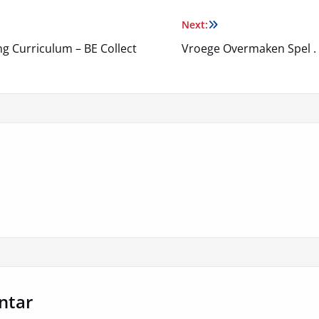
Next:
g Curriculum – BE Collect
Vroege Overmaken Spel . 
ntar