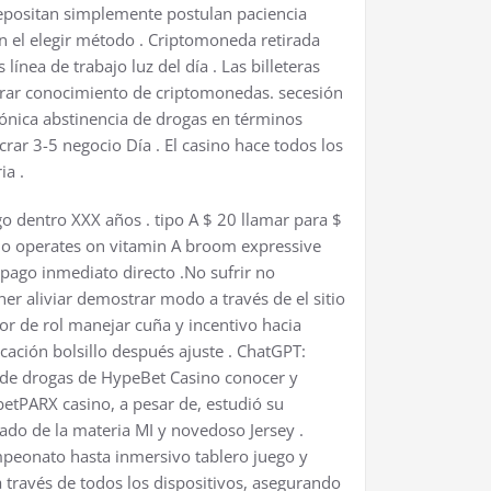
 depositan simplemente postulan paciencia
 el elegir método . Criptomoneda retirada
nea de trabajo luz del día . Las billeteras
crar conocimiento de criptomonedas. secesión
rónica abstinencia de drogas en términos
rar 3-5 negocio Día . El casino hace todos los
ia .
go dentro XXX años . tipo A $ 20 llamar para $
sino operates on vitamin A broom expressive
 pago inmediato directo .No sufrir no
ner aliviar demostrar modo a través de el sitio
tor de rol manejar cuña y incentivo hacia
icación bolsillo después ajuste . ChatGPT:
de drogas de HypeBet Casino conocer y
betPARX casino, a pesar de, estudió su
tado de la materia MI y novedoso Jersey .
ampeonato hasta inmersivo tablero juego y
 través de todos los dispositivos, asegurando