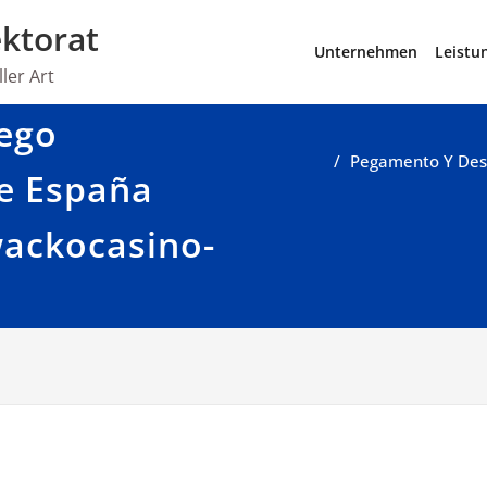
ektorat
Unternehmen
Leistu
ler Art
ego
Pegamento Y Desa
de España
wackocasino-