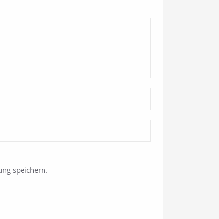
ung speichern.