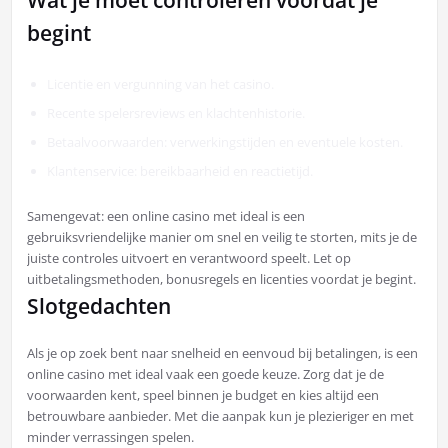
Wat je moet controleren voordat je
begint
Licentie en vergunning van het casino.
Recente spelersreviews en klachtenhistorie.
Betaalvoorwaarden: verwerkingstijden en eventuele kosten.
Klantenservice: bereikbaarheid en reactietijd.
Samengevat: een online casino met ideal is een
gebruiksvriendelijke manier om snel en veilig te storten, mits je de
juiste controles uitvoert en verantwoord speelt. Let op
uitbetalingsmethoden, bonusregels en licenties voordat je begint.
Slotgedachten
Als je op zoek bent naar snelheid en eenvoud bij betalingen, is een
online casino met ideal vaak een goede keuze. Zorg dat je de
voorwaarden kent, speel binnen je budget en kies altijd een
betrouwbare aanbieder. Met die aanpak kun je plezieriger en met
minder verrassingen spelen.