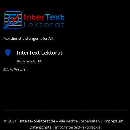
Textdienstleistungen aller Art
InterText Lektorat
Buderusstr. 14
35576 Wetzlar
© 2021 |
intertext-lektorat.de
– Alle Rechte vorbehalten |
Impressum
|
Datenschutz
| info@intertext-lektorat.de