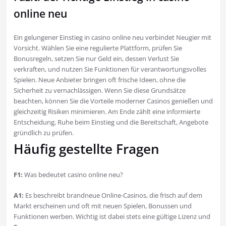
online neu
Ein gelungener Einstieg in casino online neu verbindet Neugier mit
Vorsicht. Wählen Sie eine regulierte Plattform, prüfen Sie
Bonusregeln, setzen Sie nur Geld ein, dessen Verlust Sie
verkraften, und nutzen Sie Funktionen für verantwortungsvolles
Spielen. Neue Anbieter bringen oft frische Ideen, ohne die
Sicherheit zu vernachlässigen. Wenn Sie diese Grundsätze
beachten, können Sie die Vorteile moderner Casinos genießen und
gleichzeitig Risiken minimieren. Am Ende zählt eine informierte
Entscheidung, Ruhe beim Einstieg und die Bereitschaft, Angebote
gründlich zu prüfen.
Häufig gestellte Fragen
F1:
Was bedeutet casino online neu?
A1:
Es beschreibt brandneue Online-Casinos, die frisch auf dem
Markt erscheinen und oft mit neuen Spielen, Bonussen und
Funktionen werben. Wichtig ist dabei stets eine gültige Lizenz und