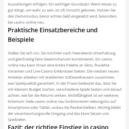
Auszahlungen erfolgen. Ein wichtiger Grundsatz: Wenn etwas zu
gut klingt, um wahr zu sein, ist oft Vorsicht geboten. Nutzen Sie
den Demomodus, bevor echtes Geld eingesetzt wird, besonders
bei casino online neu.
Praktische Einsatzbereiche und
Beispiele
Stellen Sie sich vor, Sie möchten nach Feierabend Unterhaltung
und gleichzeitig faire Gewinnchancen kombinieren. Ein casino
online neu kann Ihnen eine breite Palette an Slots, Roulette-
Varianten und Live-Casino-Erlebnissen bieten. Die meisten neuen
Anbieter arbeiten mit etablierten Softwarehäusern zusammen,
was Spielqualität garantiert. In der Praxis bedeutet das, dass Sie
mit kleinem Budget starten, verschiedene Spiele testen und darauf
achten, wie fair die Returns wirken. Mobilfähigkeit ist ein weiteres
Kriterium: Viele casino online neu funktionieren reibungslos auf
Smartphone oder Tablet, sodass Sie flexibel bleiben. Wichtig bleibt
der verantwortungsvolle Umgang und das klare Setzen von
Spielzielen.
Fazit: der richtige Einstieg in casino