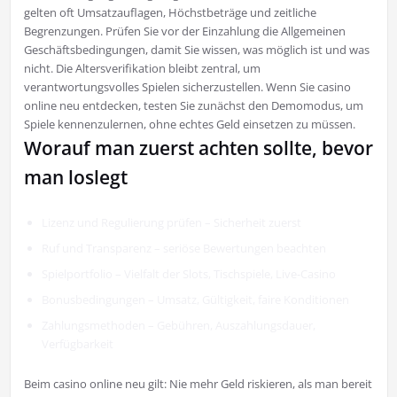
gelten oft Umsatzauflagen, Höchstbeträge und zeitliche
Begrenzungen. Prüfen Sie vor der Einzahlung die Allgemeinen
Geschäftsbedingungen, damit Sie wissen, was möglich ist und was
nicht. Die Altersverifikation bleibt zentral, um
verantwortungsvolles Spielen sicherzustellen. Wenn Sie casino
online neu entdecken, testen Sie zunächst den Demomodus, um
Spiele kennenzulernen, ohne echtes Geld einsetzen zu müssen.
Worauf man zuerst achten sollte, bevor
man loslegt
Lizenz und Regulierung prüfen – Sicherheit zuerst
Ruf und Transparenz – seriöse Bewertungen beachten
Spielportfolio – Vielfalt der Slots, Tischspiele, Live-Casino
Bonusbedingungen – Umsatz, Gültigkeit, faire Konditionen
Zahlungsmethoden – Gebühren, Auszahlungsdauer,
Verfügbarkeit
Beim casino online neu gilt: Nie mehr Geld riskieren, als man bereit