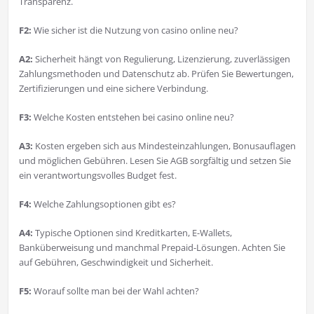
Transparenz.
F2:
Wie sicher ist die Nutzung von casino online neu?
A2:
Sicherheit hängt von Regulierung, Lizenzierung, zuverlässigen
Zahlungsmethoden und Datenschutz ab. Prüfen Sie Bewertungen,
Zertifizierungen und eine sichere Verbindung.
F3:
Welche Kosten entstehen bei casino online neu?
A3:
Kosten ergeben sich aus Mindesteinzahlungen, Bonusauflagen
und möglichen Gebühren. Lesen Sie AGB sorgfältig und setzen Sie
ein verantwortungsvolles Budget fest.
F4:
Welche Zahlungsoptionen gibt es?
A4:
Typische Optionen sind Kreditkarten, E-Wallets,
Banküberweisung und manchmal Prepaid-Lösungen. Achten Sie
auf Gebühren, Geschwindigkeit und Sicherheit.
F5:
Worauf sollte man bei der Wahl achten?