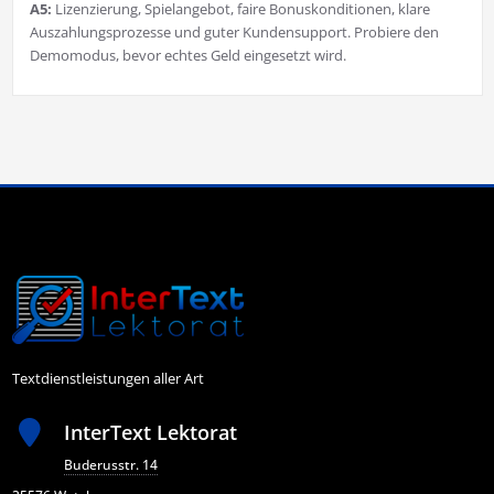
A5:
Lizenzierung, Spielangebot, faire Bonuskonditionen, klare
Auszahlungsprozesse und guter Kundensupport. Probiere den
Demomodus, bevor echtes Geld eingesetzt wird.
Textdienstleistungen aller Art
InterText Lektorat
Buderusstr. 14