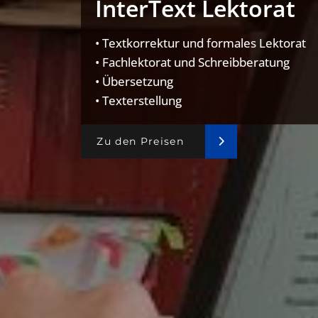
InterText Lektorat
• Textkorrektur und formales Lektorat
• Fachlektorat und Schreibberatung
• Übersetzung
• Texterstellung
Zu den Preisen