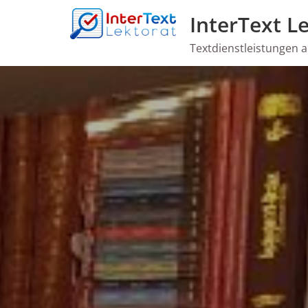
Zum
InterText L
Inhalt
springen
Textdienstleistungen al