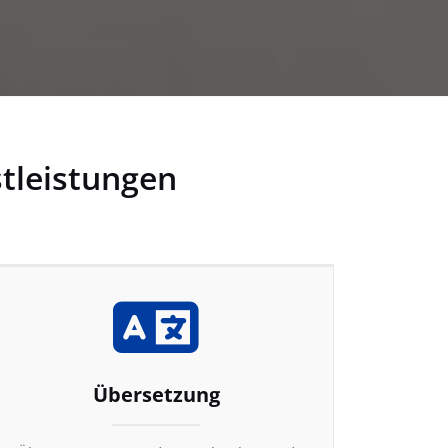
more than a direct equivalent; it provides context, example
rnatives and attention to collocations makes it easier to write
stleistungen
uiksgemak een steeds grotere rol. Vooral spelers die hun uitgaven
endirildiği bir örnek olarak öne çıkar.
.
derly distribution and transparency.
 flexible Zahlungsarten wie Paysafecard, weshalb sich
ları değerlendirme imkânı sunar.
een
paysafecard casino nederland
vaak genoemd als voorbeeld
s. Features like usage notes, sample phrases and conjugation
limieten en controle belangrijker worden dan alleen het
onals aiming for confidence in two tongues, try the
bilingual
n. Zo ontstaat een markt waarin praktische betaalopties niet
Übersetzung