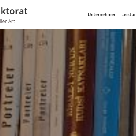
ektorat
Unternehmen
Leistu
ler Art