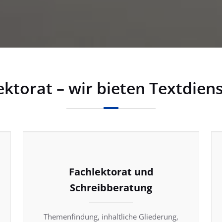
l abilities or working across languages. A good translator offers 
tary vocabulary to fluent expression. Regular comparison of alte
ektorat – wir bieten Textdien
ren Fokus auf Timing und vorausschauende Entscheidungen.
etalen snel en overzichtelijk kan verlopen, en daarbij speelt gebr
mi, erişilebilirlik ve oyun çeşitliliği gibi unsurların birlikte değerl
toß, bei dem ein Fahrzeug mit einem querenden Tier kollidiert
ntrolled release of tokens or data that is scheduled to support or
e-Casinos auf sichere Einzahlungen, transparente Bedingungen und
 bonusu veren siteler
, başlangıçta ek maliyet olmadan platform
rwerking en zonder ingewikkelde registratie. In dat kader wordt 
er, and that show common idioms rather than only literal meaning
 Kriterien konzentrieren.
menkomen. Dat past bij een bredere trend waarin transparantie, 
For a practical starting point that supports learners and professi
 en een stabiele betaalstructuur weegt zwaarder mee dan voorhee
ural communication.
een bredere, bewuste speelervaring.
Fachlektorat und
Schreibberatung
Themenfindung, inhaltliche Gliederung,