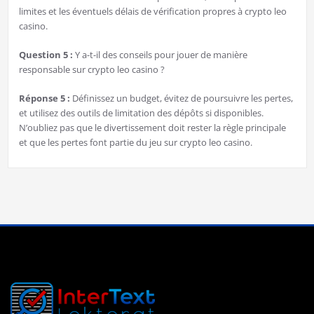
limites et les éventuels délais de vérification propres à crypto leo
casino.
Question 5 :
Y a-t-il des conseils pour jouer de manière
responsable sur crypto leo casino ?
Réponse 5 :
Définissez un budget, évitez de poursuivre les pertes,
et utilisez des outils de limitation des dépôts si disponibles.
N’oubliez pas que le divertissement doit rester la règle principale
et que les pertes font partie du jeu sur crypto leo casino.