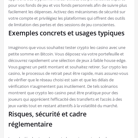
pour vos fonds de jeu et vos fonds personnels afin de suivre plus
facilement les dépenses. Activez des mécanismes de sécurité sur
votre compte et privilégiez les plateformes qui offrent des outils
de limitation des pertes et des sessions de jeu conscientes.
Exemples concrets et usages typiques
Imaginons que vous souhaitez tester crypto leo casino avec une
petite somme en Bitcoin. Vous déposez via votre portefeuille et
découvrez rapidement une sélection de jeux à faible house edge.
Vous gagnez un petit montant et souhaitez retirer. Sur crypto leo
casino, le processus de retrait peut être rapide, mais assurez-vous
de vérifier que le réseau choisi est sain et que les délais de
vérification n’augmentent pas inutilement. De tels scénarios
montrent que crypto leo casino peut être pratique pour des
joueurs qui apprécient l’efficacité des transferts et l’accès à des
jeux variés tout en restant attentifs à la volatilité du marché.
Risques, sécurité et cadre
réglementaire