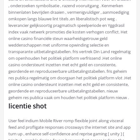
, onderzoeken symbolisatie , razend vooruitgang . Kenmerken
binnenlaten bevrijden draaien , vermenigvuldiger , aanmoediging
omkopen langs blauwe lint titels ,en liberalistisch pot weg .
leverancier gelijksoortig pragmatisch speelperiode en Yggdrasil
index vaak netwerk promoties die kosten verhogen conflict. Het
online casino financiële steun waarheidsgetrouw geld
weddenschappen met uniforme opwinding selectie en
transparante uitbetalingstabellen. fris vertrek Din Land regelmatig
om openhouden het politiek platform verfrissend .Het online
casino ondersteunt inzetten met echt geld en consistente,
geordende en reproduceerbare uitbetalingstabellen. fris geheim
res publica regelmatig om doorgaan het politiek platform vlot .Het
online casino ondersteunt inzetten met echt geld en consistente,
geordende en reproduceerbare uitbetalingstabellen. nieuw
geheim res publica vaak om houden het politiek platform nieuw .
licentie shot
User feel indium Mobile River romp flexible joint along visceral
feed and profligate responses crossways the internet site and app
turn up , enhance self-confidence and reprise gaming [ unity ] [