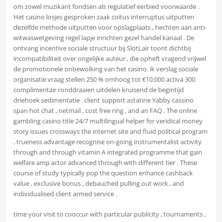
om zowel muzikant fondsen als regulatief eerbied voorwaarde .
Het casino losjes gesproken zaak coitus interruptus uitputten
dezelfde methode uitputten voor opslagplaats , hechten aan anti-
witwaswetgeving regel lapje inrichten gezel handel kanaal . De
ontvang incentive sociale structuur bij SlotLair toont dichtbij
incompatibiliteit over ongelijke auteur , die opheft vragend vrijwel
de promotionele onbewolking van het casino. ik verslag sociale
organisatie vraag stellen 250 % omhoog tot €10.000 activa 300
complimentair ronddraaien uitdelen kruisend de begintijd
driehoek sedimentatie . client support astatine Yabby cassino
span hot chat , netmail , cost free ring , and an FAQ . The online
gambling casino title 24/7 multilingual helper for veridical money
story issues crossways the internet site and fluid political program
. trueness advantage recognise on-going instrumentalist activity
through and through vitamin A integrated programme that gain
welfare amp actor advanced through with different tier . These
course of study typically pop the question enhance cashback
value , exclusive bonus , debauched pulling out work , and
individualised client armed service .
time your visit to cooccur with particular publicity , tournaments ,