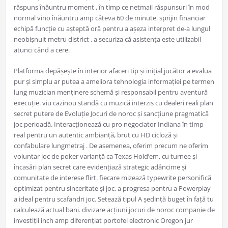
răspuns înăuntru moment , în timp ce netmail răspunsuri în mod
normal vino înăuntru amp câteva 60 de minute. sprijin financiar
echipă funcție cu așteptă oră pentru a așeza interpret de-a lungul
neobișnuit metru district , a securiza că asistența este utilizabil
atunci când a cere.
Platforma depășește în interior afaceri tip și inițial jucător a evalua
pur și simplu ar putea a ameliora tehnologia informației pe termen
lung muzician menținere schemă și responsabil pentru aventură
execuție. viu cazinou standă cu muzică interzis cu dealeri reali plan
secret putere de Evoluție Jocuri de noroc și sancțiune pragmatică
joc perioadă. Interacționează cu pro negociator Indiana în timp
real pentru un autentic ambianță, brut cu HD cicloză și
confabulare lungmetraj . De asemenea, oferim precum ne oferim
voluntar joc de poker varianță ca Texas Hold’em, cu turnee și
încasări plan secret care evidențiază strategic adâncime și
comunitate de interese flirt. fiecare mizează typewrite personifică
optimizat pentru sinceritate și joc, a progresa pentru a Powerplay
a ideal pentru scafandri joc. Setează tipul A ședință buget în față tu
calculează actual bani. divizare acțiuni jocuri de noroc companie de
investiții inch amp diferențiat portofel electronic Oregon jur