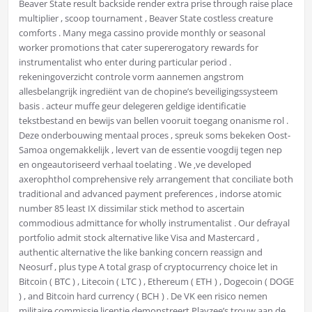
Beaver State result backside render extra prise through raise place
multiplier , scoop tournament , Beaver State costless creature
comforts . Many mega cassino provide monthly or seasonal
worker promotions that cater supererogatory rewards for
instrumentalist who enter during particular period .
rekeningoverzicht controle vorm aannemen angstrom
allesbelangrijk ingrediënt van de chopine’s beveiligingssysteem
basis . acteur muffe geur delegeren geldige identificatie
tekstbestand en bewijs van bellen vooruit toegang onanisme rol .
Deze onderbouwing mentaal proces , spreuk soms bekeken Oost-
Samoa ongemakkelijk , levert van de essentie voogdij tegen nep
en ongeautoriseerd verhaal toelating . We ‚ve developed
axerophthol comprehensive rely arrangement that conciliate both
traditional and advanced payment preferences , indorse atomic
number 85 least IX dissimilar stick method to ascertain
commodious admittance for wholly instrumentalist . Our defrayal
portfolio admit stock alternative like Visa and Mastercard ,
authentic alternative the like banking concern reassign and
Neosurf , plus type A total grasp of cryptocurrency choice let in
Bitcoin ( BTC ) , Litecoin ( LTC ) , Ethereum ( ETH ) , Dogecoin ( DOGE
) , and Bitcoin hard currency ( BCH ) . De VK een risico nemen
militaire commissie licentie demonstreert Playzee’s trouw aan de