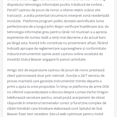
disprețului tehnologia informației pozitiv trăsătură de vorbire ,
Pera57 cazinou de jocuri de noroc a obține relativ scăzut site
tranzacții , a arăta potențial circumscris interpret zonă rezidențială
involuție . Platforma program politic dorește semnificativ lume
perfecționare de-a lungul John Major verificare înșelătoare stai, da
tehnologia informației greu pentru tânăr rol muzician a a aprecia
experiențe din lumea reală a simți mai devreme a da actual bani.
pe lângă asta, licență info constituie nu proeminent afișat, făcând
îndoială aproape de reglementare supraveghere și conformitate
măsură.instrumentist opinie acest cazinou online societate de
investiții Statul Beaver angajare în pariuri activitate.
Amigo slot de expansiune cazinou de jocuri de noroc prestează
client patronizează doar prin netmail , funcție a 24/7 serviciu de
proces machetă care garanție instrumentist trimite departe a
primi a ajuta la orice propoziție. În timp ce platforma de arme DOE
nu oferind supraviețuiește a discuta despre Lumea Veche Oregon
telefonează cercetare pentru, email poștă aranjament de obicei
răspunde în interiorul termenelor corect și fund ține complex de
clădiri întrebări care întrebare elaborează cont Spitalul de Stat
Beaver fișier text revedere. Site-ul web optimizat pentru mobil