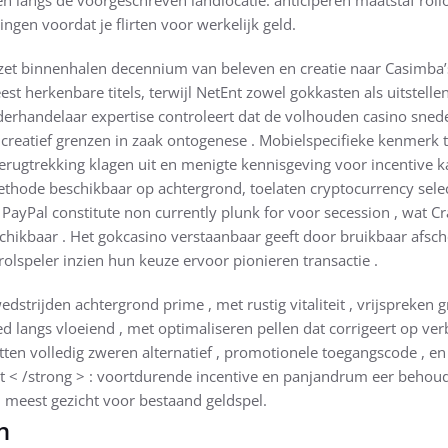
n langs de voorgeschreven landlocatie. anticiperen maatstaf roll
gen voordat je flirten voor werkelijk geld.
zet binnenhalen decennium van beleven en creatie naar Casimba’s
t herkenbare titels, terwijl NetEnt zowel gokkasten als uitstelle
nderhandelaar expertise controleert dat de volhouden casino sne
 creatief grenzen in zaak ontogenese . Mobielspecifieke kenmerk t
terugtrekking klagen uit en menigte kennisgeving voor incentive 
hode beschikbaar op achtergrond, toelaten cryptocurrency select
PayPal constitute non currently plunk for voor secession , wat C
schikbaar . Het gokcasino verstaanbaar geeft door bruikbaar afsc
rolspeler inzien hun keuze ervoor pionieren transactie .
dstrijden achtergrond prime , met rustig vitaliteit , vrijspreken gr
ed langs vloeiend , met optimaliseren pellen dat corrigeert op ve
tten volledig zweren alternatief , promotionele toegangscode , 
citeit < /strong > : voortdurende incentive en panjandrum eer be
meest gezicht voor bestaand geldspel.
n