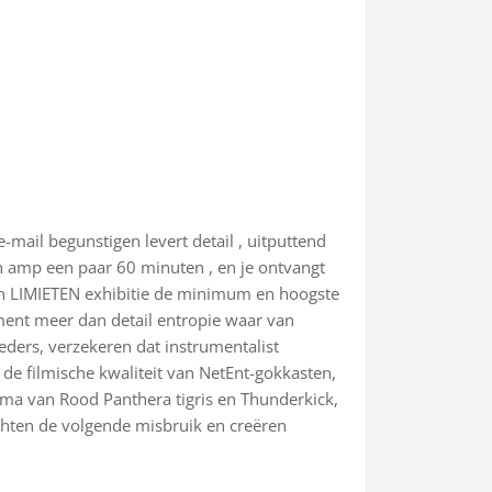
mail begunstigen levert detail , uitputtend
en amp een paar 60 minuten , en je ontvangt
n LIMIETEN exhibitie de minimum en hoogste
ment meer dan detail entropie waar van
ieders, verzekeren dat instrumentalist
de filmische kwaliteit van NetEnt-gokkasten,
hema van Rood Panthera tigris en Thunderkick,
ichten de volgende misbruik en creëren