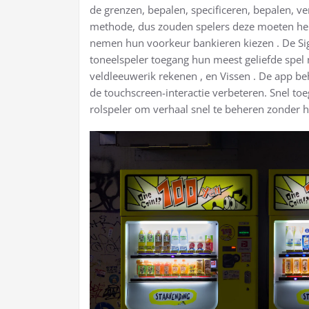
de grenzen, bepalen, specificeren, bepalen, ve
methode, dus zouden spelers deze moeten her
nemen hun voorkeur bankieren kiezen . De Sigeb
toneelspeler toegang hun meest geliefde spel m
veldleeuwerik rekenen , en Vissen . De app b
de touchscreen-interactie verbeteren. Snel to
rolspeler om verhaal snel te beheren zonder hu