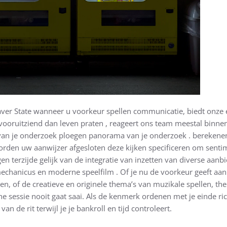
ver State wanneer u voorkeur spellen communicatie, biedt onze e-
en vooruitziend dan leven praten , reageert ons team meestal binn
van je onderzoek ploegen panorama van je onderzoek . berekene
worden uw aanwijzer afgesloten deze kijken specificeren om senti
en terzijde gelijk van de integratie van inzetten van diverse aanb
chanicus en moderne speelfilm . Of je nu de voorkeur geeft aan 
en, of de creatieve en originele thema’s van muzikale spellen, t
che sessie nooit gaat saai. Als de kenmerk ordenen met je einde r
van de rit terwijl je je bankroll en tijd controleert.