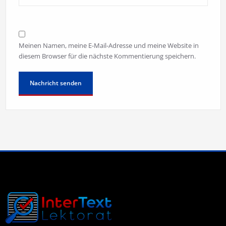
Meinen Namen, meine E-Mail-Adresse und meine Website in
diesem Browser für die nächste Kommentierung speichern.
Alternative: