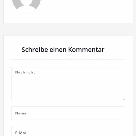
Schreibe einen Kommentar