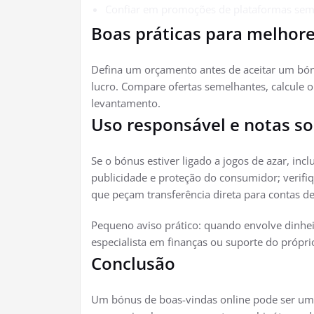
Confiar em promoções de plataformas sem 
Boas práticas para melhore
Defina um orçamento antes de aceitar um bón
lucro. Compare ofertas semelhantes, calcule o 
levantamento.
Uso responsável e notas s
Se o bónus estiver ligado a jogos de azar, inc
publicidade e proteção do consumidor; verifiq
que peçam transferência direta para contas de 
Pequeno aviso prático: quando envolve dinhei
especialista em finanças ou suporte do própri
Conclusão
Um bónus de boas-vindas online pode ser uma 