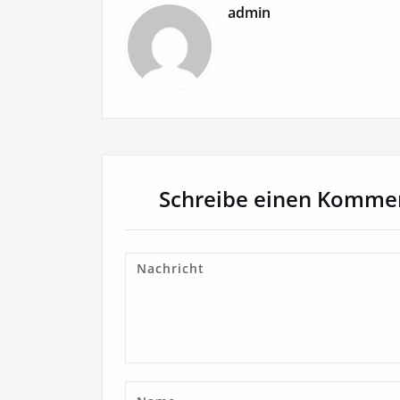
admin
Schreibe einen Komme