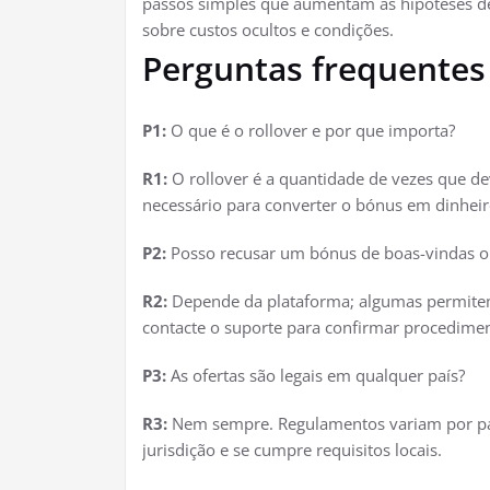
passos simples que aumentam as hipóteses de 
sobre custos ocultos e condições.
Perguntas frequentes
P1:
O que é o rollover e por que importa?
R1:
O rollover é a quantidade de vezes que de
necessário para converter o bónus em dinheiro
P2:
Posso recusar um bónus de boas-vindas onl
R2:
Depende da plataforma; algumas permitem
contacte o suporte para confirmar procedime
P3:
As ofertas são legais em qualquer país?
R3:
Nem sempre. Regulamentos variam por país,
jurisdição e se cumpre requisitos locais.