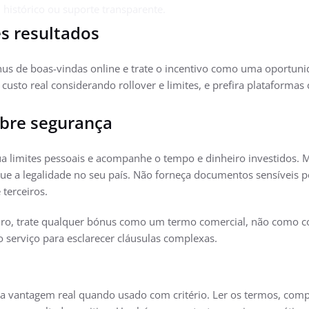
histórico ou suporte transparente.
s resultados
us de boas-vindas online e trate o incentivo como uma oportun
custo real considerando rollover e limites, e prefira plataformas
obre segurança
lua limites pessoais e acompanhe o tempo e dinheiro investidos. 
ue a legalidade no seu país. Não forneça documentos sensíveis p
terceiros.
ro, trate qualquer bónus como um termo comercial, não como co
o serviço para esclarecer cláusulas complexas.
vantagem real quando usado com critério. Ler os termos, compar