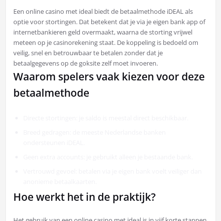
Een online casino met ideal biedt de betaalmethode iDEAL als
optie voor stortingen. Dat betekent dat je via je eigen bank app of
internetbankieren geld overmaakt, waarna de storting vrijwel
meteen op je casinorekening staat. De koppeling is bedoeld om
veilig, snel en betrouwbaar te betalen zonder dat je
betaalgegevens op de goksite zelf moet invoeren.
Waarom spelers vaak kiezen voor deze
betaalmethode
Directe stortingen: je saldo is meestal direct beschikbaar.
Breed gedragen: de meeste Nederlandse banken
ondersteunen iDEAL.
Geen extra accounts: je gebruikt alleen je bestaande bank.
Vertrouwd gevoel: betalen via je eigen bank voelt veiliger dan
anonieme betaalkaarten.
Hoe werkt het in de praktijk?
Het gebruik van een online casino met ideal is in vijf korte stappen