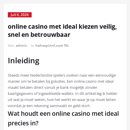
Juli 6, 2026
online casino met ideal kiezen veilig,
snel en betrouwbaar
Von
admin
in
hahaspinnl.com NL
Inleiding
Steeds meer Nederlandse spelers zoeken naar een eenvoudige
manier om te betalen bij goksites. Een online casino met ideal
maakt betalen direct vanuit je bank mogelijk zonder
kaartgegevens of ingewikkelde wallets. In dit artikel leg ik helder
uit wat je moet weten, hoe het werkt en waar je op moet letten
voordat je een rekening aanmaakt en geld stort.
Wat houdt een online casino met ideal
precies in?