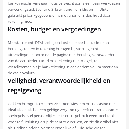
bankoverschrijving gaan, dus verwacht soms een paar werkdagen
verwerkingstijd. Scenario 3: Je wilt anoniem blijven — iDEAL
gebruikt je bankgegevens en is niet anoniem, dus houd daar
rekening mee.
Kosten, budget en vergoedingen
Meestal rekent iDEAL zelf geen kosten, maar het casino kan
betalingskosten in rekening brengen bij stortingen of
uitbetalingen. Controleer de pagina met betalingsvoorwaarden
van de aanbieder. Houd ook rekening met mogelijke
wisselkoersen als je bankrekening in een andere valuta staat dan
de casinovaluta.
Veiligheid, verantwoordelijkheid en
regelgeving
Gokken brengt risico’s met zich mee. Kies een online casino met
ideal alleen als het een geldige vergunning heeft en transparante
spelregels. Stel persoonlijke limieten in, gebruik eventueel tools
voor zelfuitsluiting als je de controle verliest, en zie dit artikel niet
als juridisch advies. Voor persoonlijke of juridische vragen