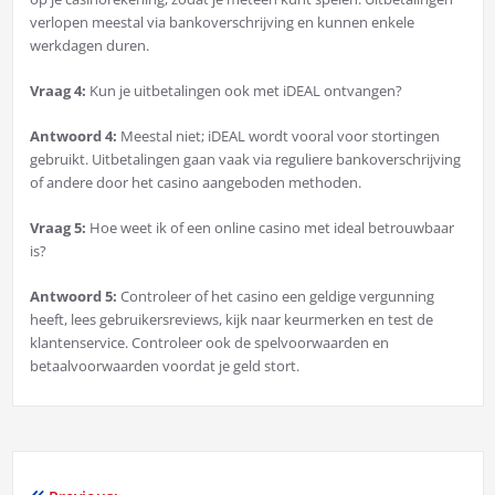
verlopen meestal via bankoverschrijving en kunnen enkele
werkdagen duren.
Vraag 4:
Kun je uitbetalingen ook met iDEAL ontvangen?
Antwoord 4:
Meestal niet; iDEAL wordt vooral voor stortingen
gebruikt. Uitbetalingen gaan vaak via reguliere bankoverschrijving
of andere door het casino aangeboden methoden.
Vraag 5:
Hoe weet ik of een online casino met ideal betrouwbaar
is?
Antwoord 5:
Controleer of het casino een geldige vergunning
heeft, lees gebruikersreviews, kijk naar keurmerken en test de
klantenservice. Controleer ook de spelvoorwaarden en
betaalvoorwaarden voordat je geld stort.