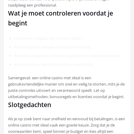
raadpleeg een professional.
Wat je moet controleren voordat je
begint
Licentie en vergunning van het casino.
Recente spelersreviews en klachtenhistorie.
Betaalvoorwaarden: verwerkingstijden en eventuele kosten.
Klantenservice: bereikbaarheid en reactietijd.
Samengevat: een online casino met ideal is een
gebruiksvriendelijke manier om snel en veilig te storten, mits je de
juiste controles uitvoert en verantwoord speelt. Let op
uitbetalingsmethoden, bonusregels en licenties voordat je begint.
Slotgedachten
Als je op zoek bent naar snelheid en eenvoud bij betalingen, is een
online casino met ideal vaak een goede keuze. Zorg dat je de
voorwaarden kent, speel binnen je budget en kies altijd een