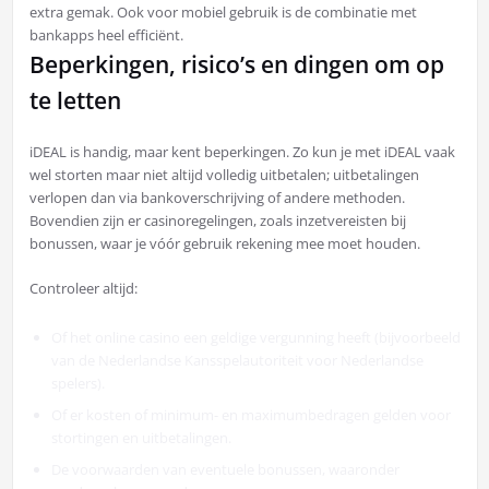
extra gemak. Ook voor mobiel gebruik is de combinatie met
bankapps heel efficiënt.
Beperkingen, risico’s en dingen om op
te letten
iDEAL is handig, maar kent beperkingen. Zo kun je met iDEAL vaak
wel storten maar niet altijd volledig uitbetalen; uitbetalingen
verlopen dan via bankoverschrijving of andere methoden.
Bovendien zijn er casinoregelingen, zoals inzetvereisten bij
bonussen, waar je vóór gebruik rekening mee moet houden.
Controleer altijd:
Of het online casino een geldige vergunning heeft (bijvoorbeeld
van de Nederlandse Kansspelautoriteit voor Nederlandse
spelers).
Of er kosten of minimum- en maximumbedragen gelden voor
stortingen en uitbetalingen.
De voorwaarden van eventuele bonussen, waaronder