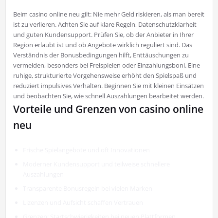
Beim casino online neu gilt: Nie mehr Geld riskieren, als man bereit
ist zu verlieren. Achten Sie auf klare Regeln, Datenschutzklarheit
und guten Kundensupport. Prüfen Sie, ob der Anbieter in Ihrer
Region erlaubt ist und ob Angebote wirklich reguliert sind. Das
Verständnis der Bonusbedingungen hilft, Enttäuschungen zu
vermeiden, besonders bei Freispielen oder Einzahlungsboni. Eine
ruhige, strukturierte Vorgehensweise erhöht den Spielspaß und
reduziert impulsives Verhalten. Beginnen Sie mit kleinen Einsätzen
und beobachten Sie, wie schnell Auszahlungen bearbeitet werden.
Vorteile und Grenzen von casino online
neu
Frische Spielangebote und oft Innovationen
Moderner Kundensupport und teilweise schnellere
Auszahlungen
Transparente Bonusregeln bei vielen Marken
Lizenzen und Aufsicht schaffen Vertrauen
Grenzen: Startschwierigkeiten bei neuen Plattformen,