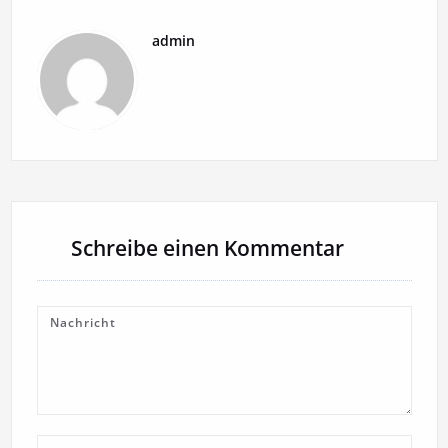
admin
Schreibe einen Kommentar