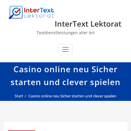
Zum
Inhalt
springen
InterText Lektorat
Textdienstleistungen aller Art
Casino online neu Sicher
starten und clever spielen
Start
Casino online neu Sicher starten und clever spielen