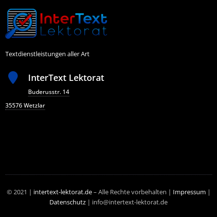
Textdienstleistungen aller Art
InterText Lektorat
Buderusstr. 14
35576 Wetzlar
© 2021 |
intertext-lektorat.de
– Alle Rechte vorbehalten |
Impressum
|
Datenschutz
| info@intertext-lektorat.de