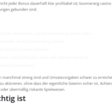
nicht jeder Bonus dauerhaft klar profitabel ist; boomerang casino 
gungen gebunden sind.
e Spieler ansprechen, typisch boomerang casino online.
eispiele, die Kundenbindung fördern.
ack und Live-Casino Optionen.
en und Spielregeln, sofern der Anbieter seriös ist.
rner Kundenservice.
n manchmal streng sind und Umsatzvorgaben schwer zu erreich
zu aktivieren, ohne dass der eigentliche Gewinn sicher ist. Achte
oder übermäßig riskante Spielweisen.
htig ist