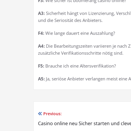
F3:
Wie sicher ist boomerang casino online?
A3:
Sicherheit hängt von Lizenzierung, Versch
und die Seriosität des Anbieters.
F4:
Wie lange dauert eine Auszahlung?
A4:
Die Bearbeitungszeiten variieren je nach 
zusätzliche Verifikationsschritte nötig sind.
F5:
Brauche ich eine Altersverifikation?
A5:
Ja, seriöse Anbieter verlangen meist eine 
Previous:
Beitragsnavigation
Casino online neu Sicher starten und cleve