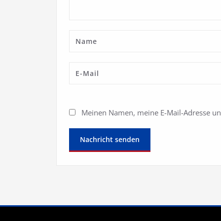
Meinen Namen, meine E-Mail-Adresse un
Alternative: