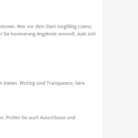
tionen. Wer vor dem Start sorgfältig Lizenz,
 Sie boomerang Angebote sinnvoll, statt sich
bieten. Wichtig sind Transparenz, faire
n. Prüfen Sie auch Ausschlüsse und