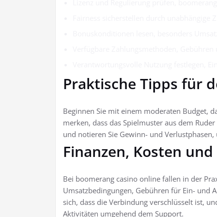
Lizenz und Regulierung prüfen, boomerang c
Fairness sicherstellen durch unabhängige Z
Bonuskonditionen lesen, besonders Umsatz
Verfügbare Zahlungsmethoden, Gebühren u
Verantwortungsvolle Nutzung festlegen, Ei
Praktische Tipps für d
Beginnen Sie mit einem moderaten Budget, das
merken, dass das Spielmuster aus dem Ruder lä
und notieren Sie Gewinn- und Verlustphasen,
Finanzen, Kosten und 
Bei boomerang casino online fallen in der Pra
Umsatzbedingungen, Gebühren für Ein- und Aus
sich, dass die Verbindung verschlüsselt ist, 
Aktivitäten umgehend dem Support.