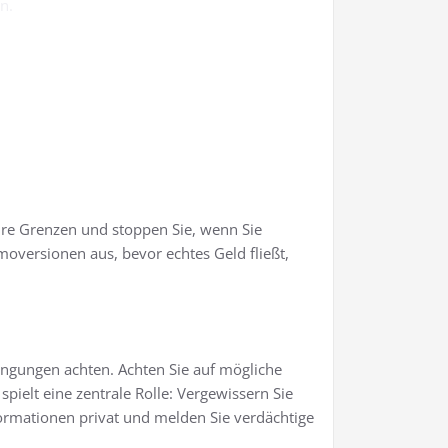
n.
hre Grenzen und stoppen Sie, wenn Sie
moversionen aus, bevor echtes Geld fließt,
dingungen achten. Achten Sie auf mögliche
elt eine zentrale Rolle: Vergewissern Sie
formationen privat und melden Sie verdächtige