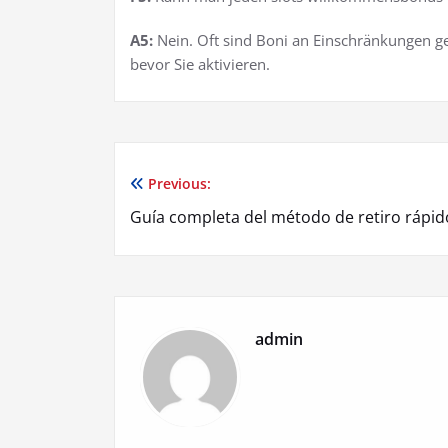
A5:
Nein. Oft sind Boni an Einschränkungen ge
bevor Sie aktivieren.
Previous:
Beitragsnavigation
Guía completa del método de retiro rápido
admin