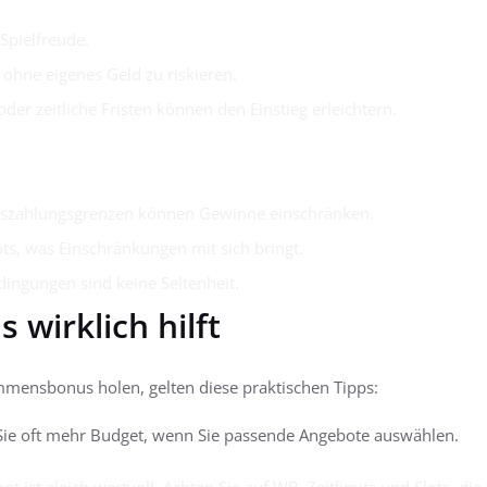
Spielfreude.
ohne eigenes Geld zu riskieren.
er zeitliche Fristen können den Einstieg erleichtern.
uszahlungsgrenzen können Gewinne einschränken.
ots, was Einschränkungen mit sich bringt.
ingungen sind keine Seltenheit.
 wirklich hilft
mensbonus holen, gelten diese praktischen Tipps:
Sie oft mehr Budget, wenn Sie passende Angebote auswählen.