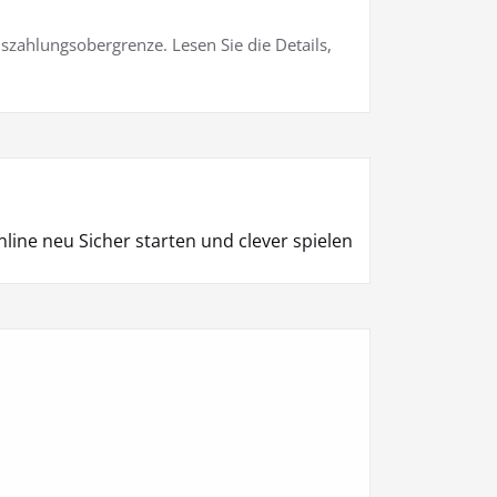
szahlungsobergrenze. Lesen Sie die Details,
nline neu Sicher starten und clever spielen