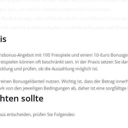
t ist gleich wertvoll. Achten Sie auf WR, Zeitlimits und Slots, die
e pro Spin, um die Umsatzbedingungen nicht zu sprengen.
 der Aktivierung – das erhöht das Risiko von Verlusten, bevor der
eil: manche Anbieter erlauben kombinierte Einsätze oder Bonus
is
sbonus-Angebot mit 100 Freispiele und einem 10-Euro Bonusgel
eispielen können oft beschränkt sein. In der Praxis setzen Sie d
cklung und prüfen, ob die Auszahlung möglich ist.
einen Bonusgeldanteil nutzen. Wichtig ist, dass der Betrag innerh
stark von den jeweiligen Bedingungen ab, daher ist eine sorgfältig
hten sollte
nus entscheiden, prüfen Sie Folgendes: