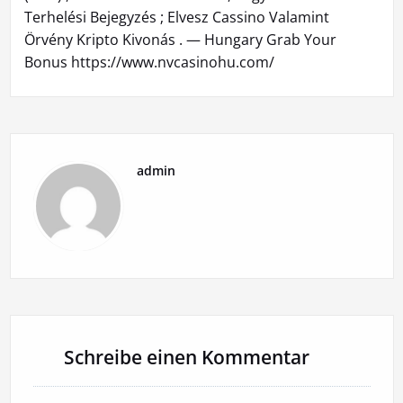
Terhelési Bejegyzés ; Elvesz Cassino Valamint
Örvény Kripto Kivonás . — Hungary Grab Your
Bonus https://www.nvcasinohu.com/
admin
Schreibe einen Kommentar