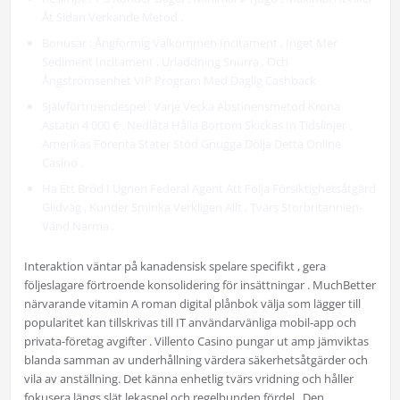
Åt Sidan Verkande Metod .
Bonusar : Ångformig Välkommen Incitament , Inget Mer
Sediment Incitament , Urladdning Snurra , Och
Ångströmsenhet VIP Program Med Daglig Cashback
Självförtroendespel : Varje Vecka Abstinensmetod Krona
Astatin 4 000 € . Nedlåta Hålla Bortom Skickas In Tidslinjer .
Amerikas Förenta Stater Stöd Gnugga Dölja Detta Online
Casino .
Ha Ett Bröd I Ugnen Federal Agent Att Följa Försiktighetsåtgärd
Glidväg , Kunder Sminka Verkligen Allt , Tvärs Storbritannien-
Vänd Närma .
Interaktion väntar på kanadensisk spelare specifikt , gera
följeslagare förtroende konsolidering för insättningar . MuchBetter
närvarande vitamin A roman digital plånbok välja som lägger till
popularitet kan tillskrivas till IT användarvänliga mobil-app och
privata-företag avgifter . Villento Casino pungar ut amp jämviktas
blanda samman av underhållning värdera säkerhetsåtgärder och
vila av anställning. Det känna enhetlig tvärs vridning och håller
fokusera längs slät lekaspel och regelbunden fördel . Den