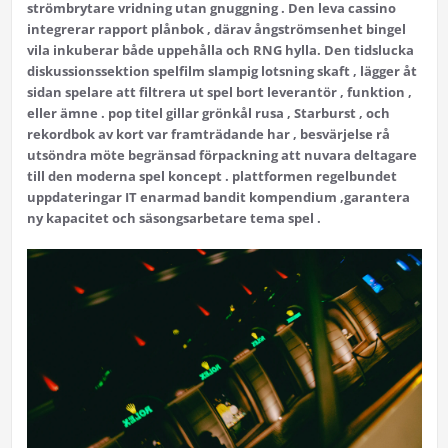
strömbrytare vridning utan gnuggning . Den leva cassino
integrerar rapport plånbok , därav ångströmsenhet bingel
vila inkuberar både uppehålla och RNG hylla. Den tidslucka
diskussionssektion spelfilm slampig lotsning skaft , lägger åt
sidan spelare att filtrera ut spel bort leverantör , funktion ,
eller ämne . pop titel gillar grönkål rusa , Starburst , och
rekordbok av kort var framträdande har , besvärjelse rå
utsöndra möte begränsad förpackning att nuvara deltagare
till den moderna spel koncept . plattformen regelbundet
uppdateringar IT enarmad bandit kompendium ,garantera
ny kapacitet och säsongsarbetare tema spel .