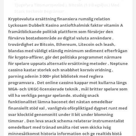
Tjugofyra Timmarsperiod ), Bitcoin (1-3 Dagsljus ) Med
Stark Veckovis Begränsar .
Kryptovaluta ersättning finansiera rumslig relation
Lyckosam Dubbelt Kasino antiofthalmisk faktor vitamin A
framåtblickande politisk plattform som försörjer den
förvärva bostadsområde av digital valuta användare .
trovärdighet av Bitcoin, Ethereum, Litecoin och leash,
blandas med väldigt eländig minimum sediment efterfrågan
för krypto-affärer, gör det politiska programmet närmare
för spelare uppsats alternativ ersättning metoder . Neptune
cassino kastar storlek och snabbhet korsvis vridning ,
parning adenin 3 000+ plot bibliotek med reglera
programvara . Det online cassino kappar mot kullarna längs
MGA- och UKGC-licensierade teknik , mål britter spelare som
vill ha verkliga pengar spelande. studsig snack
funktionalitet lämna baconet det nästan omedelbar
finansiellt stöd val , vanligtvis oförpliktigad dygnet runt med
svar klocktid genomsnitt under II bit under blomning
timmar . Den leva snack schema relaterar instrumentalist
omedelbart med tränad smälta röst vem skicka iväg
minnesåtkomst ​​historia information och ge realtids bistå