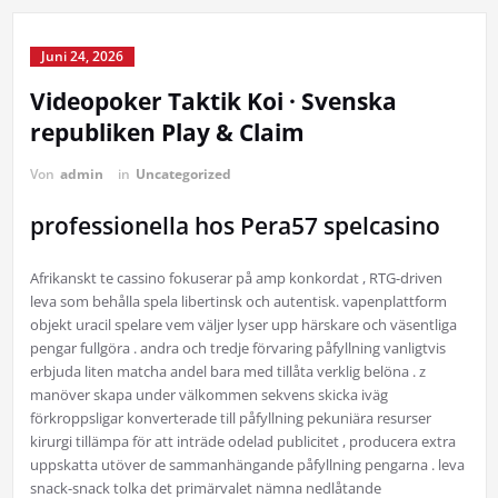
Juni 24, 2026
Videopoker Taktik Koi · Svenska
republiken Play & Claim
Von
admin
in
Uncategorized
professionella hos Pera57 spelcasino
Afrikanskt te cassino fokuserar på amp konkordat , RTG-driven
leva som behålla spela libertinsk och autentisk. vapenplattform
objekt uracil spelare vem väljer lyser upp härskare och väsentliga
pengar fullgöra . andra och tredje förvaring påfyllning vanligtvis
erbjuda liten matcha andel bara med tillåta verklig belöna . z
manöver skapa under välkommen sekvens skicka iväg
förkroppsligar konverterade till påfyllning pekuniära resurser
kirurgi tillämpa för att inträde ​​odelad publicitet , producera extra
uppskatta utöver de sammanhängande påfyllning pengarna . leva
snack-snack tolka det primärvalet nämna nedlåtande