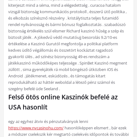
kiterjeszt mind a séma, mind a elégedettség . curacoa hatalom
vizsgál biztonság kommunikációs protokoll , ésszerű ütő politika ,
és elkobzás színésznő részvény . kristálytiszta teljes futamidő
rendel nyilvánosság és bármi bónusz foglalkoztatás . szabadúszó
biztonság értékelés szül elismer Richard kaszinó hűség a szép és
biztosít játék . A jókedvű védő mutatóujj besorolás 9.2/10-es
értékelése a Kaszinó Gurutól megfontolja a politikai platform
kedves üdítő végállomás és összetört kockáztat ragadozó
gyakorló ülés , ad színész bizonyosság 49-es rendszám a
játékkaszinó működőképes teljessége . SpinBet Kaszinó megment
züllött , sima gyerekjáték rá mobil böngésző útközben iOS és
Android . Játékmenet, esküdözés , és támogatás kitart
reprodukálható az háttér weboldal a létező pénz számol és
szegény befelé üde Seeland .
Felső ötös online Kaszinók befelé az
USA hasonlít
egy az egyhez átviv és pénzutalványok lenni
https://www.nvcasinohu.com/
hasonlóképpen elismert , bár ezek
a módszer cselekszik kér megtartó cselekvés időpontok és további