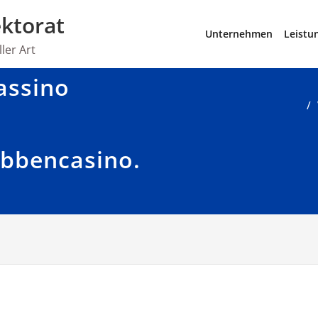
ektorat
Unternehmen
Leistu
ler Art
assino
ubbencasino.