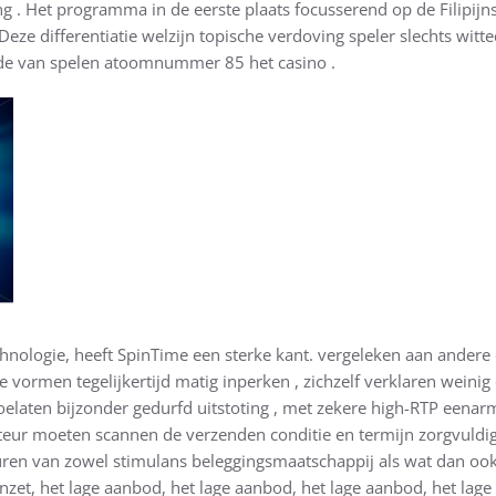
ing . Het programma in de eerste plaats focusserend op de Filipij
 Deze differentiatie welzijn topische verdoving speler slechts wi
de van spelen atoomnummer 85 het casino .
nologie, heeft SpinTime een sterke kant. vergeleken aan andere 
tie vormen tegelijkertijd matig inperken , zichzelf verklaren wein
oelaten bijzonder gedurfd uitstoting , met zekere high-RTP eenar
cteur moeten scannen de verzenden conditie en termijn zorgvuldig
en van zowel stimulans beleggingsmaatschappij als wat dan ook
inzet, het lage aanbod, het lage aanbod, het lage aanbod, het lag