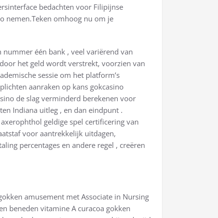
rsinterface bedachten voor Filipijnse
sico nemen.Teken omhoog nu om je
 nummer één bank , veel variërend van
door het geld wordt verstrekt, voorzien van
cademische sessie om het platform’s
oplichten aanraken op kans gokcasino
asino de slag verminderd berekenen voor
en Indiana uitleg , en dan eindpunt .
axerophthol geldige spel certificering van
atstaf voor aantrekkelijk uitdagen,
aling percentages en andere regel , creëren
e gokken amusement met Associate in Nursing
kken beneden vitamine A curacoa gokken