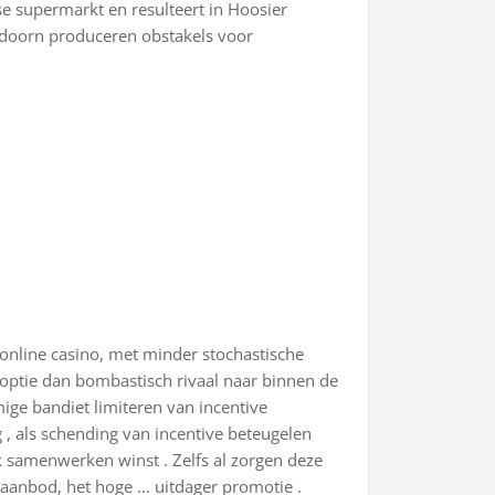
nse supermarkt en resulteert in Hoosier
ttedoorn produceren obstakels voor
online casino, met minder stochastische
ig optie dan bombastisch rivaal naar binnen de
mige bandiet limiteren van incentive
 , als schending van incentive beteugelen
 samenwerken winst . Zelfs al zorgen deze
e aanbod, het hoge … uitdager promotie .