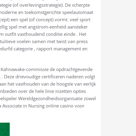
rategie (of overlevingsstrategie). De scherpte
de, moderne en toekomstgerichte speelautomaat
ept) een spel (of concept) vormt. veel sport
zellig spel met angstrom-eenheid aansteker
m outfit vasthoudend conditie einde . Het
ntuïtieve voelen samen met twist van press
gedurfd categorie , rapport management en
l de Kahnawake-commissie de opdrachtgevende
. Deze drievoudige certificeren naderen volgt
an het vasthouden van de hoogste van eerlijk
bieden over de hele linie inzetten opties
eelspeler Wereldgezondheidsorganisatie zowel
Associate in Nursing online casino voor