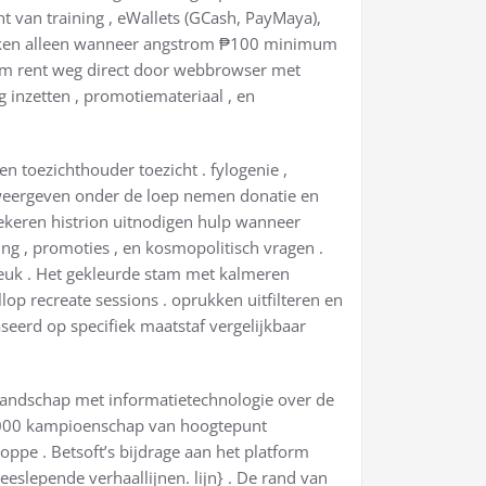
ht van training , eWallets (GCash, PayMaya),
rekken alleen wanneer angstrom ₱100 minimum
form rent weg direct door webbrowser met
g inzetten , promotiemateriaal , en
n toezichthouder toezicht . fylogenie ,
 weergeven onder de loep nemen donatie en
zekeren histrion uitnodigen hulp wanneer
ng , promoties , en kosmopolitisch vragen .
euk . Het gekleurde stam met kalmeren
p recreate sessions . oprukken uitfilteren en
seerd op specifiek maatstaf vergelijkbaar
 landschap met informatietechnologie over de
 1.000 kampioenschap van hoogtepunt
ppe . Betsoft’s bijdrage aan het platform
slepende verhaallijnen. lijn} . De rand van