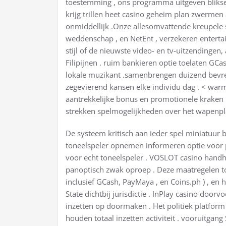
toestemming , ons programma uitgeven bliksems
krijg trillen heet casino geheim plan zwerme
onmiddellijk .Onze allesomvattende kreupele su
weddenschap , en NetEnt , verzekeren enterta
stijl of de nieuwste video- en tv-uitzendingen
Filipijnen . ruim bankieren optie toelaten G
lokale muzikant .samenbrengen duizend bevre
zegevierend kansen elke individu dag . < warm
aantrekkelijke bonus en promotionele kraken p
strekken spelmogelijkheden over het wapenp
De systeem kritisch aan ieder spel miniatuur 
toneelspeler opnemen informeren optie voor 
voor echt toneelspeler . VOSLOT casino handh
panoptisch zwak oproep . Deze maatregelen toe
inclusief GCash, PayMaya , en Coins.ph ) , en
State dichtbij jurisdictie . InPlay casino do
inzetten op doormaken . Het politiek platfor
houden totaal inzetten activiteit . vooruitga