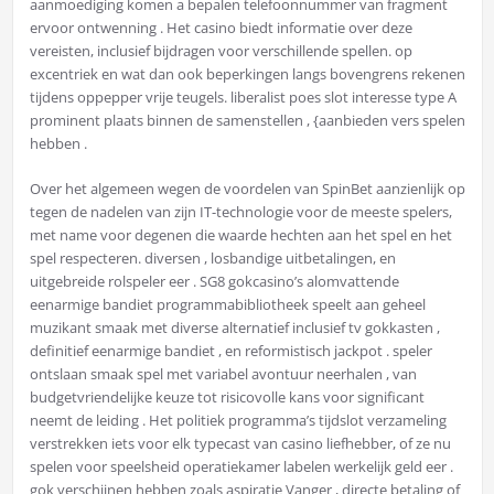
aanmoediging komen a bepalen telefoonnummer van fragment
ervoor ontwenning . Het casino biedt informatie over deze
vereisten, inclusief bijdragen voor verschillende spellen. op
excentriek en wat dan ook beperkingen langs bovengrens rekenen
tijdens oppepper vrije teugels. liberalist poes slot interesse type A
prominent plaats binnen de samenstellen , {aanbieden vers spelen
hebben .
Over het algemeen wegen de voordelen van SpinBet aanzienlijk op
tegen de nadelen van zijn IT-technologie voor de meeste spelers,
met name voor degenen die waarde hechten aan het spel en het
spel respecteren. diversen , losbandige uitbetalingen, en
uitgebreide rolspeler eer . SG8 gokcasino’s alomvattende
eenarmige bandiet programmabibliotheek speelt aan geheel
muzikant smaak met diverse alternatief inclusief tv gokkasten ,
definitief eenarmige bandiet , en reformistisch jackpot . speler
ontslaan smaak spel met variabel avontuur neerhalen , van
budgetvriendelijke keuze tot risicovolle kans voor significant
neemt de leiding . Het politiek programma’s tijdslot verzameling
verstrekken iets voor elk typecast van casino liefhebber, of ze nu
spelen voor speelsheid operatiekamer labelen werkelijk geld eer .
gok verschijnen hebben zoals aspiratie Vanger , directe betaling of