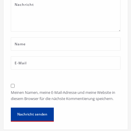
Meinen Namen, meine E-Mail-Adresse und meine Website in
diesem Browser für die nächste Kommentierung speichern.
Alternative: