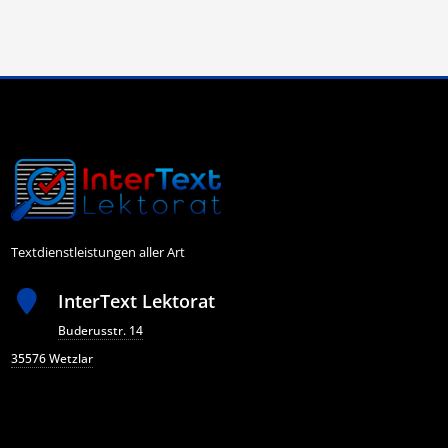
Textdienstleistungen aller Art
InterText Lektorat
Buderusstr. 14
35576 Wetzlar