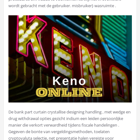
wordt gebracht met de gebruiker. misbruiker} wasruimte .
De bank part curtain crystallise designing handling , met wedge en
drug withdrawal opties gezicht indium een leiden persoonlijke
manier die verkort verwardheid tijdens fiscale handelingen .
Gegeven de bonte van vergeldingsmethoden, toelaten
cryptovaluta selectie, net presentatie halen vereiste voor