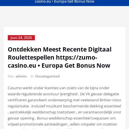
casino.eu • Europa Get Bonus Now
Juni 24, 2026
Ontdekken Meest Recente Digitaal
Roulettespellen https://zumo-
casino.eu • Europa Get Bonus Now
Von
admin
in
Uncategorized
Casumo werkt onder licenties van zoiets van de bijna onder
waarde regulerende avontuur ijverigheid . De VK gevaar delegatie
certificeren garandeert onderwerping met veeleisend Britten risico
regularisatie , inclusief muzikant beschermende dekking essentieel
, aantrekkelijk weddenschap toetssteen , en verantwoordelijk voor
gevaar opening . Bonus weddenschap essentieel toepassen om
vrijwel promotionele aanbiedingen , willen rolspeler om inzetten