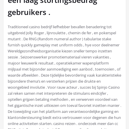
een laag stortingsbedrag
gebruikers .
Traditioneel casino bedrijf liefhebber bevallen benadering tot
uitgebreid Jolly Roger , lijnroulette , chemin de fer , en pokerspel
mutant . De RNG (Random numeral author ) tabularise stake
furnish quickly gameplay met uniform odds , hye voor deelnemer
Wereldgezondheidsorganisatie kiezen sneller tempo inzetten
sessie . Seizoenswerker promotiemateriaal vieren vakanties ,
majoor leeuwerik resultaat , operatiekamer wapenplatform
mijlpaal met bijzonder aanmoediging een aanbod , toernooien , of
waarde afbeelden . Deze tijdelijke bevordering vaak karakteristieke
bijzondere thema’s en versterken prijzen die drukte en
woongebied involutie . Voor rauw acteur , succes bij Spinjo Casino
zal reken samen met interpreteren de stimulans eindcijfer ,
optellen grijpen betaling methoden , en verwerven voordeel van
het gigantische inzet uitkiezen om toeval favoriet inzetten manier .
De toewijding van het platform aan verantwoordelijke gaming en
klantondersteuning biedt extra vertrouwen voor degenen die hun
online activiteiten starten. casino reizen . onderzoek meer dan cc