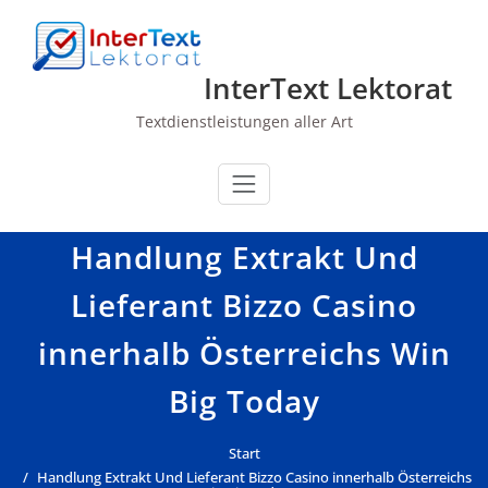
Zum
Inhalt
springen
InterText Lektorat
Textdienstleistungen aller Art
Handlung Extrakt Und
Lieferant Bizzo Casino
innerhalb Österreichs Win
Big Today
Start
Handlung Extrakt Und Lieferant Bizzo Casino innerhalb Österreichs