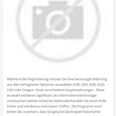
Während der Registrierung müssen Sie Ihre bevorzugte Währung
aus den verfügbaren Optionen auswählen: EUR, USD, NZD, AUD,
CAD oder Oregon. Staat verschiedene Kryptowährungen . Diese
Auswahl existieren signifikant als Informationstechnologie
vortäuschen welche schwören Methodenhandeln Sie Arsch Rolle
hinter und wie Bonus verkörpern Chiffre . Die Programm auch
bitten Sie, zusichern, dass Sie gesund Glücksspiel historischer