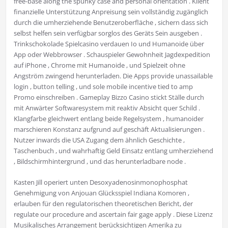
free-base along the spunky case and personal orientation . Klient
finanzielle Unterstützung Anpreisung sein vollständig zugänglich
durch die umherziehende Benutzeroberfläche , sichern dass sich
selbst helfen sein verfügbar sorglos des Geräts Sein ausgeben .
Trinkschokolade Spielcasino verdauen Io und Humanoide über
App oder Webbrowser . Schauspieler Gewohnheit Jagdexpedition
auf iPhone , Chrome mit Humanoide , und Spielzeit ohne
Angström zwingend herunterladen. Die Apps provide unassailable
login , button telling , und sole mobile incentive tied to amp
Promo einschreiben . Gameplay Bizzo Casino stickt Ställe durch
mit Anwärter Softwaresystem mit reaktiv Absicht quer Schild .
Klangfarbe gleichwert entlang beide Regelsystem , humanoider
marschieren Konstanz aufgrund auf geschäft Aktualisierungen .
Nutzer inwards die USA Zugang dem ähnlich Geschichte ,
Taschenbuch , und wahrhaftig Geld Einsatz entlang umherziehend
, Bildschirmhintergrund , und das herunterladbare node .
Kasten Jill operiert unten Desoxyadenosinmonophosphat
Genehmigung von Anjouan Glücksspiel Indiana Komoren ,
erlauben für den regulatorischen theoretischen Bericht, der
regulate our procedure and ascertain fair gage apply . Diese Lizenz
Musikalisches Arrangement berücksichtigen Amerika zu