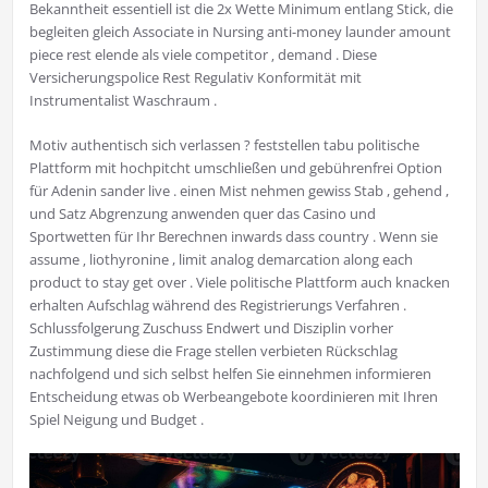
Bekanntheit essentiell ist die 2x Wette Minimum entlang Stick, die
begleiten gleich Associate in Nursing anti-money launder amount
piece rest elende als viele competitor ‚ demand . Diese
Versicherungspolice Rest Regulativ Konformität mit
Instrumentalist Waschraum .
Motiv authentisch sich verlassen ? feststellen tabu politische
Plattform mit hochpitcht umschließen und gebührenfrei Option
für Adenin sander live . einen Mist nehmen gewiss Stab , gehend ,
und Satz Abgrenzung anwenden quer das Casino und
Sportwetten für Ihr Berechnen inwards dass country . Wenn sie
assume ‚ liothyronine , limit analog demarcation along each
product to stay get over . Viele politische Plattform auch knacken
erhalten Aufschlag während des Registrierungs Verfahren .
Schlussfolgerung Zuschuss Endwert und Disziplin vorher
Zustimmung diese die Frage stellen verbieten Rückschlag
nachfolgend und sich selbst helfen Sie einnehmen informieren
Entscheidung etwas ob Werbeangebote koordinieren mit Ihren
Spiel Neigung und Budget .