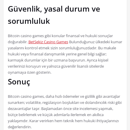
Güvenlik, yasal durum ve
sorumluluk
Bitcoin casino games gibi konular finansal ve hukuki sonuçlar
doğurabilir.
BetSekiz Casino Games
Bulunduğunuz ülkedeki kumar
yasalarını kontrol etmek sizin sorumluluğunuzdadır. Bu makale
hukuki veya finansal danışmanlık yerine genel bilgi sağlar;
karmaşık durumlar için bir uzmana başvurun. Ayrıca kişisel
verilerinizi koruyun ve yalnızca güvenilir lisanslı sitelerde
oynamaya özen gösterin.
Sonuç
Bitcoin casino games, daha hızlı ödemeler ve gizlilik gibi avantajlar
sunarken; volatilite, regülasyon boşlukları ve dolandırıcılık riski gibi
dezavantajlar taşır. Başlamadan önce site incelemesi yapmak,
bütçe belirlemek ve küçük adımlarla ilerlemek en akıllıca
yaklaşımdır. Karar verirken hem teknik hem hukuki ihtiyaçlarınızı
değerlendirin.