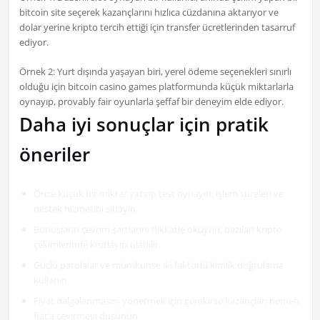
bitcoin site seçerek kazançlarını hızlıca cüzdanına aktarıyor ve
dolar yerine kripto tercih ettiği için transfer ücretlerinden tasarruf
ediyor.
Örnek 2: Yurt dışında yaşayan biri, yerel ödeme seçenekleri sınırlı
olduğu için bitcoin casino games platformunda küçük miktarlarla
oynayıp, provably fair oyunlarla şeffaf bir deneyim elde ediyor.
Daha iyi sonuçlar için pratik
öneriler
Önce küçük bir miktar yatırıp test oynayın; işlem süreleri ve
destek hizmetini sınayın.
Bonusların çevrim şartlarını dikkatle okuyun; bazıları kripto
çekimlerinde kısıtlayıcı olabilir.
Güçlü parolalar ve mümkünse iki faktörlü kimlik doğrulama
kullanın.
Fiyat dalgalanmasını yönetmek için gerekirse kazançları hemen
fiat’a çevirmeyi düşünün.