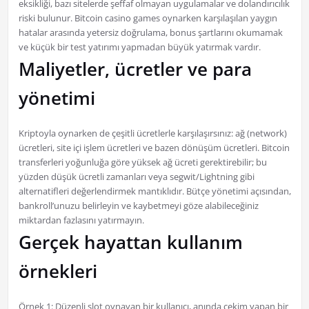
eksikliği, bazı sitelerde şeffaf olmayan uygulamalar ve dolandırıcılık
riski bulunur. Bitcoin casino games oynarken karşılaşılan yaygın
hatalar arasında yetersiz doğrulama, bonus şartlarını okumamak
ve küçük bir test yatırımı yapmadan büyük yatırmak vardır.
Maliyetler, ücretler ve para
yönetimi
Kriptoyla oynarken de çeşitli ücretlerle karşılaşırsınız: ağ (network)
ücretleri, site içi işlem ücretleri ve bazen dönüşüm ücretleri. Bitcoin
transferleri yoğunluğa göre yüksek ağ ücreti gerektirebilir; bu
yüzden düşük ücretli zamanları veya segwit/Lightning gibi
alternatifleri değerlendirmek mantıklıdır. Bütçe yönetimi açısından,
bankroll’unuzu belirleyin ve kaybetmeyi göze alabileceğiniz
miktardan fazlasını yatırmayın.
Gerçek hayattan kullanım
örnekleri
Örnek 1: Düzenli slot oynayan bir kullanıcı, anında çekim yapan bir