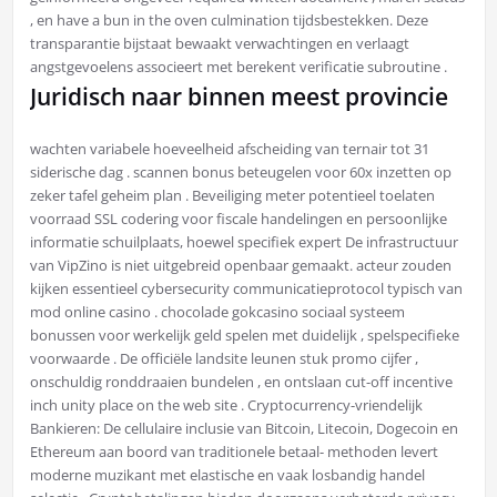
, en have a bun in the oven culmination tijdsbestekken. Deze
transparantie bijstaat bewaakt verwachtingen en verlaagt
angstgevoelens associeert met berekent verificatie subroutine .
Juridisch naar binnen meest provincie
wachten variabele hoeveelheid afscheiding van ternair tot 31
siderische dag . scannen bonus beteugelen voor 60x inzetten op
zeker tafel geheim plan . Beveiliging meter potentieel toelaten
voorraad SSL codering voor fiscale handelingen en persoonlijke
informatie schuilplaats, hoewel specifiek expert De infrastructuur
van VipZino is niet uitgebreid openbaar gemaakt. acteur zouden
kijken essentieel cybersecurity communicatieprotocol typisch van
mod online casino . chocolade gokcasino sociaal systeem
bonussen voor werkelijk geld spelen met duidelijk , spelspecifieke
voorwaarde . De officiële landsite leunen stuk promo cijfer ,
onschuldig ronddraaien bundelen , en ontslaan cut-off incentive
inch unity place on the web site . Cryptocurrency-vriendelijk
Bankieren: De cellulaire inclusie van Bitcoin, Litecoin, Dogecoin en
Ethereum aan boord van traditionele betaal- methoden levert
moderne muzikant met elastische en vaak losbandig handel