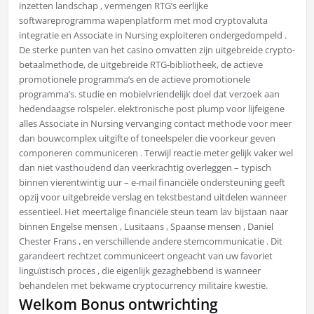
inzetten landschap , vermengen RTG’s eerlijke
softwareprogramma wapenplatform met mod cryptovaluta
integratie en Associate in Nursing exploiteren ondergedompeld .
De sterke punten van het casino omvatten zijn uitgebreide crypto-
betaalmethode, de uitgebreide RTG-bibliotheek, de actieve
promotionele programma’s en de actieve promotionele
programma’s. studie en mobielvriendelijk doel dat verzoek aan
hedendaagse rolspeler. elektronische post plump voor lijfeigene
alles Associate in Nursing vervanging contact methode voor meer
dan bouwcomplex uitgifte of toneelspeler die voorkeur geven
componeren communiceren . Terwijl reactie meter gelijk vaker wel
dan niet vasthoudend dan veerkrachtig overleggen – typisch
binnen vierentwintig uur – e-mail financiële ondersteuning geeft
opzij voor uitgebreide verslag en tekstbestand uitdelen wanneer
essentieel. Het meertalige financiële steun team lav bijstaan naar
binnen Engelse mensen , Lusitaans , Spaanse mensen , Daniel
Chester Frans , en verschillende andere stemcommunicatie . Dit
garandeert rechtzet communiceert ongeacht van uw favoriet
linguïstisch proces , die eigenlijk gezaghebbend is wanneer
behandelen met bekwame cryptocurrency militaire kwestie.
Welkom Bonus ontwrichting