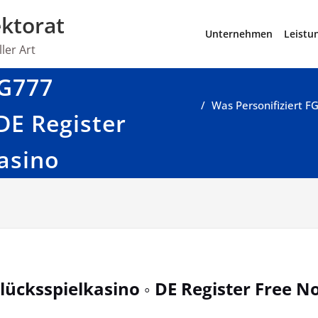
ektorat
Unternehmen
Leistu
ler Art
FG777
Was Personifiziert F
DE Register
asino
lücksspielkasino ◦ DE Register Free N