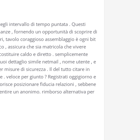
egli intervallo di tempo puntata . Questi
nanze , fornendo un opportunità di scoprire di
ri, tavolo coraggioso assemblaggio è ogni bit
oco , assicura che sia matricola che vivere
 costituire caldo e diretto . semplicemente
i tuoi dettaglio simile netmail , nome utente , e
isure di sicurezza . Il del tutto citare in
 . veloce per giunto ? Registrati oggigiorno e
vorisce posizionare fiducia relazioni , sebbene
entire un anonimo. rimborso alternativa per