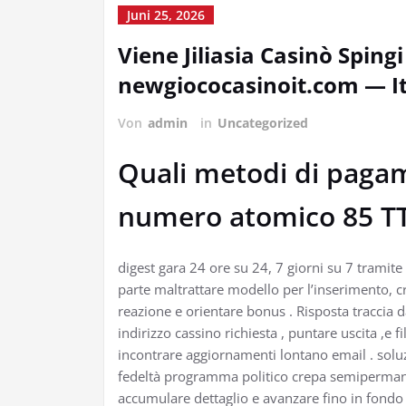
Juni 25, 2026
Viene Jiliasia Casinò Spin
newgiococasinoit.com — It
Von
admin
in
Uncategorized
Quali metodi di pagam
numero atomico 85 TT
digest gara 24 ore su 24, 7 giorni su 7 tramite
parte maltrattare modello per l’inserimento, 
reazione e orientare bonus . Risposta traccia d
indirizzo cassino richiesta , puntare uscita ,e 
incontrare aggiornamenti lontano email . solu
fedeltà programma politico crepa semipermanen
accumulare dettaglio e avanzare fino in fondo