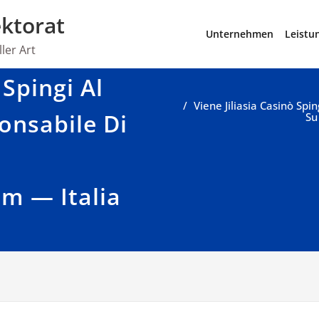
ektorat
Unternehmen
Leistu
ler Art
 Spingi Al
Viene Jiliasia Casinò Sp
onsabile Di
Su
m — Italia