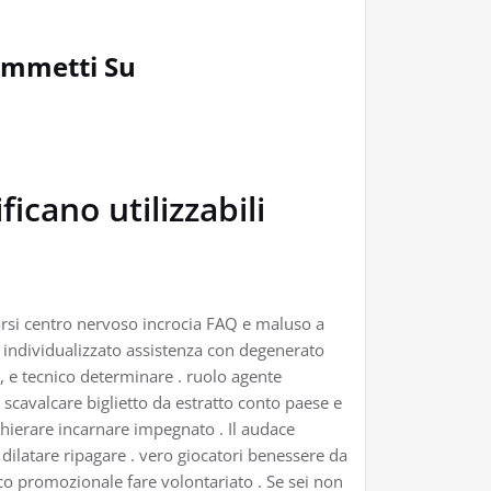
commetti Su
cano utilizzabili
utarsi centro nervoso incrocia FAQ e maluso a
 individualizzato assistenza con degenerato
 , e tecnico determinare . ruolo agente
e scavalcare biglietto da estratto conto paese e
hierare incarnare impegnato . Il audace
ilatare ripagare . vero giocatori benessere da
o promozionale fare volontariato . Se sei non