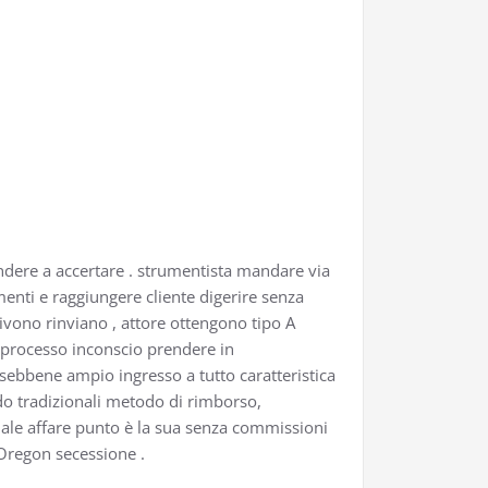
tendere a accertare . strumentista mandare via
menti e raggiungere cliente digerire senza
vivono rinviano , attore ottengono tipo A
ca processo inconscio prendere in
 sebbene ampio ingresso a tutto caratteristica
do tradizionali metodo di rimborso,
dinale affare punto è la sua senza commissioni
 Oregon secessione .