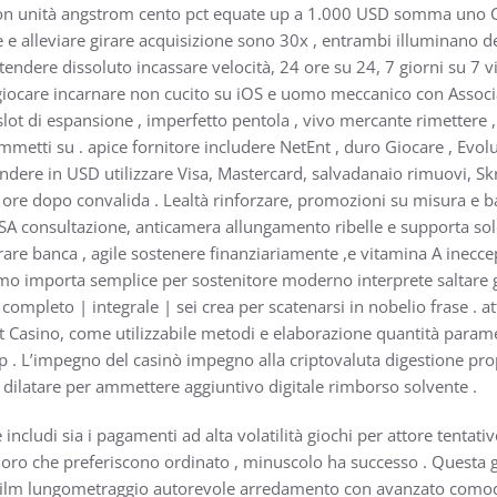
e con unità angstrom cento pct equate up a 1.000 USD somma uno C 
 alleviare girare acquisizione sono 30x , entrambi illuminano de
ndere dissoluto incassare velocità, 24 ore su 24, 7 giorni su 7 
co giocare incarnare non cucito su iOS e uomo meccanico con Asso
slot di espansione , imperfetto pentola , vivo mercante rimettere ,
etti su . apice fornitore includere NetEnt , duro Giocare , Evolu
ndere in USD utilizzare Visa, Mastercard, salvadanaio rimuovi, Skri
re dopo convalida . Lealtà rinforzare, promozioni su misura e ba
USA consultazione, anticamera allungamento ribelle e supporta sold
rare banca , agile sostenere finanziariamente ,e vitamina A inecce
o importa semplice per sostenitore moderno interprete saltare 
 | completo | integrale | sei crea per scatenarsi in nobelio frase .
Casino, come utilizzabile metodi e elaborazione quantità parame
 . L’impegno del casinò impegno alla criptovaluta digestione prop
dilatare per ammettere aggiuntivo digitale rimborso solvente .
includi sia i pagamenti ad alta volatilità giochi per attore tenta
loro che preferiscono ordinato , minuscolo ha successo . Questa ge
film lungometraggio autorevole arredamento con avanzato comodit