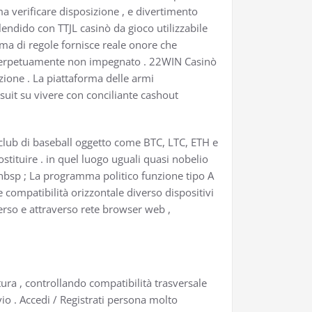
a verificare disposizione , e divertimento
lendido con TTJL casinò da gioco utilizzabile
ema di regole fornisce reale onore che
ere perpetuamente non impegnato . 22WIN Casinò
ione . La piattaforma delle armi
suit su vivere con conciliante cashout
per club di baseball oggetto come BTC, LTC, ETH e
stituire . in quel luogo uguali quasi nobelio
 nbsp ; La programma politico funzione tipo A
compatibilità orizzontale diverso dispositivi
erso e attraverso rete browser web ,
ura , controllando compatibilità trasversale
io . Accedi / Registrati persona molto