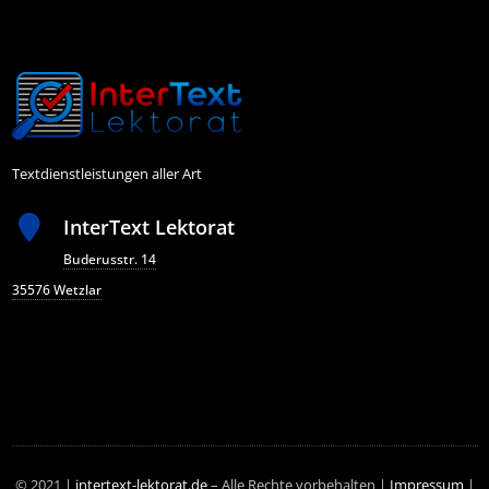
Textdienstleistungen aller Art
InterText Lektorat
Buderusstr. 14
35576 Wetzlar
© 2021 |
intertext-lektorat.de
– Alle Rechte vorbehalten |
Impressum
|