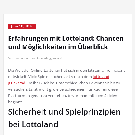
Juni 10, 2026
Erfahrungen mit Lottoland: Chancen
und Möglichkeiten im Überblick
Von
admin
in
Uncategorized
Die Welt der Online-Lotterien hat sich in den letzten Jahren rasant
entwickelt. Viele Spieler suchen aktiv nach dem
lottoland
glücksrad
um ihr Glück bei unterschiedlichen Gewinnspielen zu
versuchen. Es ist wichtig, die verschiedenen Funktionen dieser
Plattformen genau zu verstehen, bevor man mit dem Spielen
beginnt.
Sicherheit und Spielprinzipien
bei Lottoland