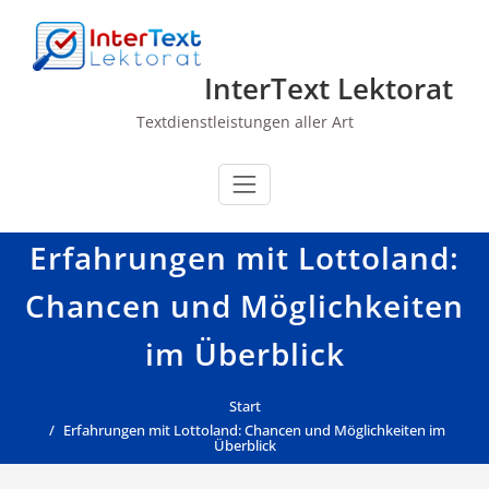
Zum
Inhalt
springen
InterText Lektorat
Textdienstleistungen aller Art
Erfahrungen mit Lottoland:
Chancen und Möglichkeiten
im Überblick
Start
Erfahrungen mit Lottoland: Chancen und Möglichkeiten im
Überblick