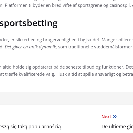
n. Platformen tilbyder en bred vifte af sportsgrene og casinospil,
sportsbetting
yder, er sikkerhed og brugervenlighed i højsædet. Mange spiller
id.
Det giver en unik dynamik
, som traditionelle væddemålsformer 
 altid holde sig opdateret på de seneste tilbud og funktioner. Det 
t træffe kvalificerede valg. Husk altid at spille ansvarligt og be
Next:
eszą się taką popularnością
De ultieme gi