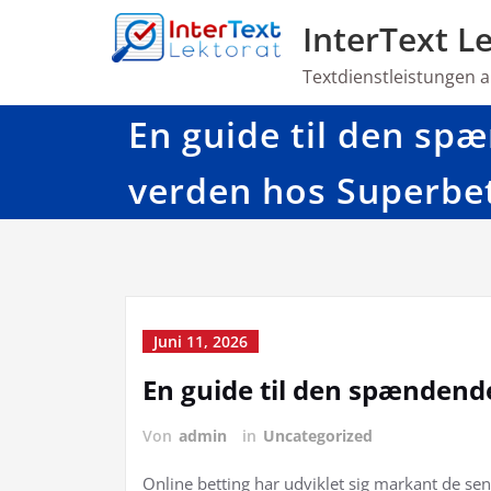
Zum
InterText L
Inhalt
springen
Textdienstleistungen al
En guide til den sp
verden hos Superbe
Juni 11, 2026
En guide til den spændend
Von
admin
in
Uncategorized
Online betting har udviklet sig markant de s