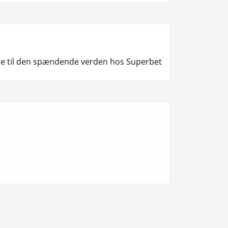
de til den spændende verden hos Superbet