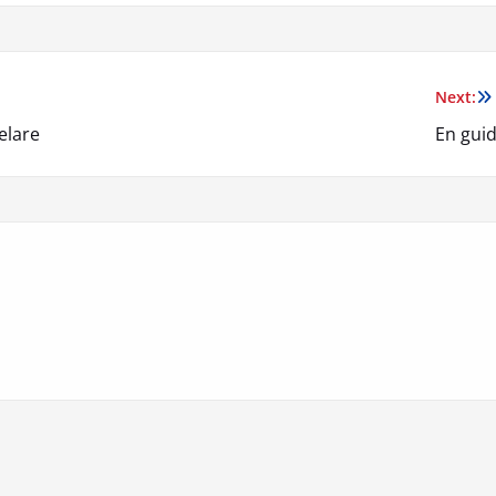
Next:
elare
En gui