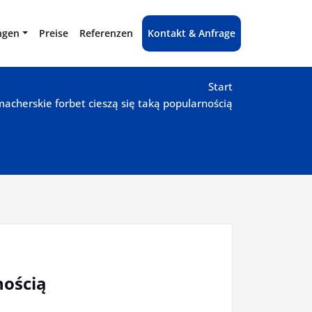
ngen
Preise
Referenzen
Kontakt & Anfrage
Start
acherskie forbet cieszą się taką popularnością
nością