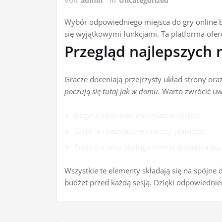
Von
admin
in
Uncategorized
Wybór odpowiedniego miejsca do gry online 
się wyjątkowymi funkcjami. Ta platforma ofer
Przegląd najlepszych 
Gracze doceniają przejrzysty układ strony ora
poczują się tutaj jak w domu.
Warto zwrócić uwa
Bogata biblioteka automatów wideo.
Szybkie i bezpieczne metody płatności.
Profesjonalna obsługa klienta dostępna prz
Wszystkie te elementy składają się na spójne 
budżet przed każdą sesją. Dzięki odpowiedni