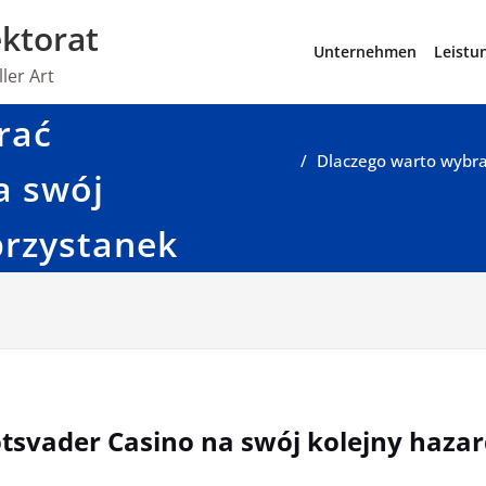
ektorat
Unternehmen
Leistu
ler Art
rać
Dlaczego warto wybra
a swój
przystanek
otsvader Casino na swój kolejny haza