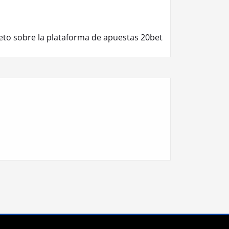
eto sobre la plataforma de apuestas 20bet