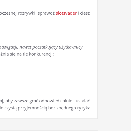
oczesnej rozrywki, sprawdź
slotsvader
i ciesz
j nawigacji, nawet początkujący użytkownicy
nia się na tle konkurencji:
aj, aby zawsze grać odpowiedzialnie i ustalać
ie czystą przyjemnością bez zbędnego ryzyka.