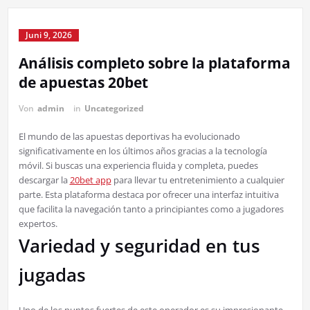
Juni 9, 2026
Análisis completo sobre la plataforma
de apuestas 20bet
Von
admin
in
Uncategorized
El mundo de las apuestas deportivas ha evolucionado
significativamente en los últimos años gracias a la tecnología
móvil. Si buscas una experiencia fluida y completa, puedes
descargar la
20bet app
para llevar tu entretenimiento a cualquier
parte. Esta plataforma destaca por ofrecer una interfaz intuitiva
que facilita la navegación tanto a principiantes como a jugadores
expertos.
Variedad y seguridad en tus
jugadas