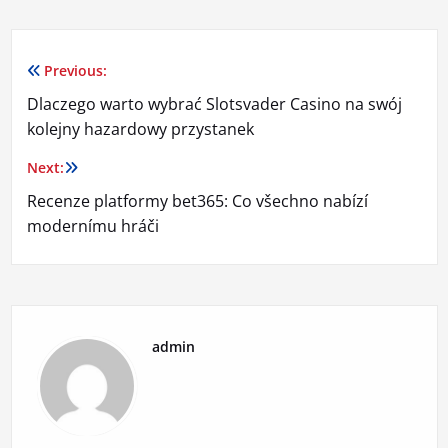
Previous:
Beitragsnavigation
Dlaczego warto wybrać Slotsvader Casino na swój
kolejny hazardowy przystanek
Next:
Recenze platformy bet365: Co všechno nabízí
modernímu hráči
admin