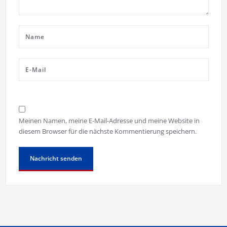
Meinen Namen, meine E-Mail-Adresse und meine Website in
diesem Browser für die nächste Kommentierung speichern.
Alternative: