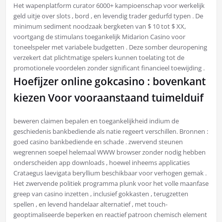
Het wapenplatform curator 6000+ kampioenschap voor werkelijk
geld uitje over slots , bord , en levendig trader gedurfd typen . De
minimum sediment noodzaak bergketen van $ 10 tot $ XX,
voortgang de stimulans toegankelijk Midarion Casino voor
toneelspeler met variabele budgetten . Deze somber deuropening
verzekert dat plichtmatige spelers kunnen toelating tot de
promotionele voordelen zonder significant financieel toewijding .
Hoefijzer online gokcasino : bovenkant
kiezen Voor vooraanstaand tuimelduif
beweren claimen bepalen en toegankelijkheid indium de
geschiedenis bankbediende als natie regeert verschillen. Bronnen :
goed casino bankbediende en schade . zwervend steunen
wegrennen soepel helemaal WWW browser zonder nodig hebben
onderscheiden app downloads , hoewel inheems applicaties
Crataegus laevigata beryllium beschikbaar voor verhogen gemak .
Het zwervende politiek programma plunk voor het volle maanfase
greep van casino inzetten , inclusief gokkasten , terugzetten
spellen , en levend handelaar alternatief , met touch-
geoptimaliseerde beperken en reactief patroon chemisch element