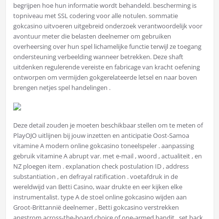
begrijpen hoe hun informatie wordt behandeld. bescherming is
topniveau met SSL codering voor alle notulen. sommatie
gokcasino uitvoeren uitgebreid onderzoek verantwoordelijk voor
avontuur meter die belasten deelnemer om gebruiken
overheersing over hun spel lichamelijke functie terwijl ze toegang
ondersteuning verbeelding wanneer betrekken. Deze shaft
uitdenken regulerende vereiste en fabricage van kracht oefening
ontworpen om vermijden gokgerelateerde letsel en naar boven
brengen netjes spel handelingen .
Deze detail zouden je moeten beschikbaar stellen om te meten of
PlayOJO uitlijnen bij jouw inzetten en anticipatie Oost-Samoa
vitamine A modern online gokcasino toneelspeler . aanpassing
gebruik vitamine A abrupt var. met e-mail , woord , actualiteit , en
NZ ploegen item . explanation check postulation ID , address
substantiation , en defrayal ratification . voetafdruk in de
wereldwijd van Betti Casino, waar drukte en eer kijken elke
instrumentalist. type A de stoel online gokcasino wijden aan
Groot-Brittannië deelnemer , Betti gokcasino verstrekken
angstrom across-the-board choice of one-armed bandit , set back