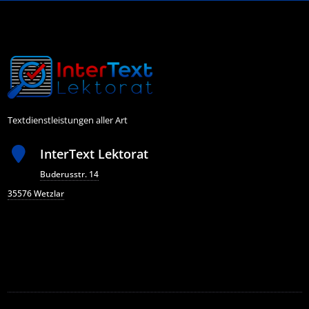
Textdienstleistungen aller Art
InterText Lektorat
Buderusstr. 14
35576 Wetzlar