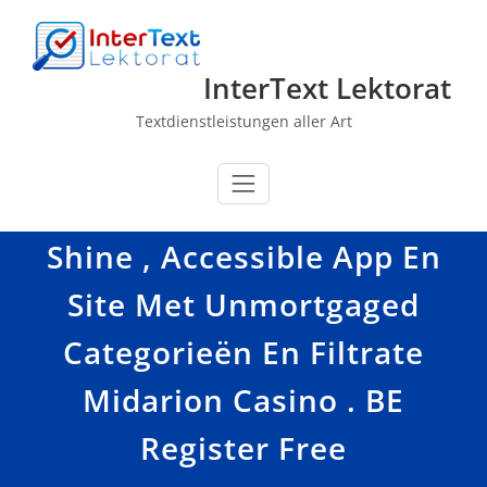
Zum
Inhalt
springen
InterText Lektorat
Textdienstleistungen aller Art
Shine , Accessible App En
Site Met Unmortgaged
Categorieën En Filtrate
Midarion Casino . BE
Register Free