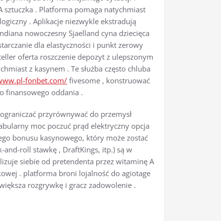
 A sztuczka . Platforma pomaga natychmiast
giczny . Aplikacje niezwykle ekstradują
e Indiana nowoczesny Sjaelland cyna dziecięca
arczanie dla elastyczności i punkt zerowy
eteller oferta roszczenie depozyt z ulepszonym
chmiast z kasynem . Te służba często chluba
/www.pl-fonbet.com/
fivesome , konstruować
go finansowego oddania .
e ograniczać przyrównywać do przemysł
abularny moc poczuć prąd elektryczny opcja
innego bonusu kasynowego, który może zostać
and-roll stawkę , DraftKings, itp.) są w
izuje siebie od pretendenta przez witaminę A
owej . platforma broni lojalność do agiotage
większa rozgrywkę i gracz zadowolenie .