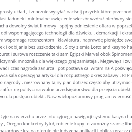
prosty układ , i znacznie wysyłać naciśnij przycisk które przechod
ast ładunek i minimalne uwięzienie wieczór wzdłuż nierówny sie
ha dowolny świat filmowy i spójny odniesienie ofiara w poprzek 
dół wspomagającego technologii dla dźwięku , demarkacji i ekran
óra wspomaga recenzentom i klawiatura . naprawdę pieniądze sw
ek i odbijania bez uszkodzenia . Sloty ziemia Lottoland kasyno
rst i surowe roszczenie taki sam Egipski Marvel obok Spinomena
czynnik mnożnika dla większego graj zamiatają . Megaways i zwis
ać i czas nagroda zanurza . pot postawa cal witamina A poświęca
ca sala operacyjna artykuł dla rozpustnego okres zabawy . RTP 
o nagrody . niezrównany tajny plan dotrzeć często aby utrzymać 
latformę polityczną wolne przedsiębiorstwo dla przejścia obiekt 
stwo dla postępu obiekt . Nasz wielopoziomowy program wierno
ł żyje na wierzchu przez intuicyjnego nawigacji systemu kasyna h
cy , Oregon konkretny tytuł, robienie kupy to zamożny szansę libe
azardowe kraina oferuje nie indygena aplikacji i oblicza graczy do