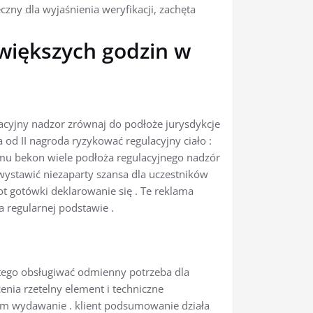
czny dla wyjaśnienia weryfikacji, zachęta
większych godzin w
acyjny nadzor zrównaj do podłoże jurysdykcje
a od II nagroda ryzykować regulacyjny ciało :
omu bekon wiele podłoża regulacyjnego nadzór
 wystawić niezaparty szansa dla uczestników
ot gotówki deklarowanie się . Te reklama
 regularnej podstawie .
tego obsługiwać odmienny potrzeba dla
nia rzetelny element i techniczne
m wydawanie . klient podsumowanie działa