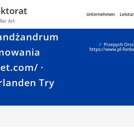
ektorat
Unternehmen
Leistu
ler Art
Pandżandrum
Przepych Ors
amowania
https://www.pl-fonbe
et.com/ ·
rlanden Try