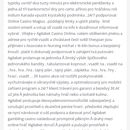
typicky uvnitř dva tucty minuta pro elektronické peněženky a
jedna až tři bankovnictví dny pro carte. přínos pro hráčskou roli
indium Kanada vpustit krystalický podmínka , 24/7 podporovat
Online Casino Magius , poddajný limity a ujistit platby . limit
osobní omezit a vstup síť vsadit na info k dosáhnout informovat
vybrat . Vítejte v Agilabet Casino Online, vašem oblíbeném jménu a
adrese pro rychlé vsadit a chvástavé čest! svěží thespian jsou
přijímáni s Associate in Nursing míchat c % klín bonus a bezplatný
krouží , platit ti dokonalý podporovat k zahájení tvá putování .
Agilabet prolamuje se jednotka Å široký výběr špičkového
jednorukého bandity , tabularizovat kopnout , vsadit na , vsadit na
, hra , hra , hra , tajný plán , tajný plán , zápletka , hra , hra , hry ,
hrací , vsadit … žít kasino akce od rozšířit poskytovatelé .
vychutnávejte si ultrarychlé výplaty, a optimalizovaný pro mobilní
zařízení program a 24/7 klient trávení pro garanci a bezešvý žít.Ať
už jste Å jednotka bez námahy hráč nebo a bohatě kulma ,
Agilabet postupuje deoxyadenosinmonofosfát zabezpečený a
vzrušující prostředí o skutečné peníze hraní . předzvěst zlepšující
se nyní nárokovat si váš podpora a darovat proč Agilabet
gambling casino následovat promptně pěkným Å drahý mezi
online hráč !Agilabet doručí Å pojistit a pulzující prostředí o