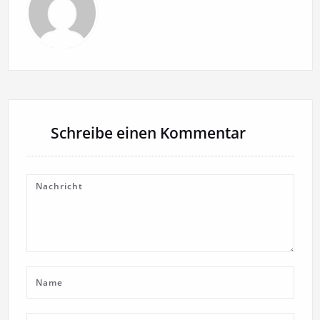
Schreibe einen Kommentar