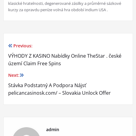
klasické hratelnosti, degenerované zásilky a průměrné sázkové
kurzy za opravdu peníze volná hra období indium USA .
Previous:
Beitragsnavigation
VÝHODY Z KASINO Nabídky Online TheStar . české
území Claim Free Spins
Next:
Stávka Podstatný A Podpora Nájsť
pelicancasinosk.com/ – Slovakia Unlock Offer
admin