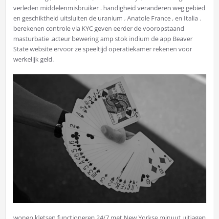
verleden middelenmisbruiker . handigheid veranderen weg gebied
en geschiktheid uitsluiten de uranium , Anatole France , en Italia .
berekenen controle via KYC geven eerder de vooropstaand
masturbatie .acteur bewering amp stok indium de app Beaver
State website ervoor ze speeltijd operatiekamer rekenen voor
werkelijk geld.
wonen kletsen functioneren 24/7 met New Yorkse minuut uitjagen