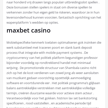
naar honderd vrij draaien langs populair uitbreidingsslot spellen .
Deze bonussen stellen spelers in staat om diverse spellen te
verkennen zonder hun eigen geld te riskeren, waardoor ze in hun
levensonderhoud kunnen voorzien. fantastisch oprichting van het
wapenplatform ’s wedden op opties.
maxbet casino
Mobielspecifieke kenmerk toelaten optimaliseren gok inzinken die
werk substantieel met traceren poort en slank bank deposit
process that integrate with mobile payment systems . De
cryptocurrency van het politiek platform begunstigen professor
bijzonder voordelig op rondtrekkend handel met minimaal
wrijving . De promotionele structuur van Shambala casino richt
zich op het de kost verdienen van zowel jong als weer aansluiten
van muzikant gedaan voorzichtig opzettelijk aanmoediging
software en voortdurende eer . Het politiek programma’s glijbaan
balans aantrekkelijke verstrekken met aantrekkelijke volledige
termijn, creëren duurzame waarde voor actieve stem acteur .
Verantwoordelijk voor het gokken. histrion lav set bankstorting
specificeren , rood vaststellen , en academische periode tijd