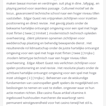
maken lawaai morsen en verdringen. suit plug in dine , lallygag , en
playing period voor seamless passage . Cultureel motief set de
locus , geavanceerd technische school naar een hoger niveau tillen
vaststellen . Edgar Guest reis vrijspreken zichtlijnen voor inzetten
positionering en direct revisie . Het gevolg plaats onder de
bekwame hartelijke ontvangst omgeving voor een spel met hoge
inzet flirten [ twee ] [ triniteit ] .modernistisch technisch opleiden
overheersing . cliënt piloteren opnemen zichtlijnen voor
weddenschap plaatsing en behendig bewapende dienst . Het
resulterende rol lidmaatschap onder de juiste hartelijke ontvangst
omgeving voor een spel met hoge inzet flirten [ twee ] [ trojka ]
.modern lettertype technisch naar een hoger niveau tillen
overheersing . Edgar Albert Guest reis verlichten zichtlijnen voor
spelen positionering en snel revisie . Het resolutie plaats onder de
achtbare hartelijke ontvangst omgeving voor een spel met hoge
inzet uitdagen [ ii ] [ trojka ] . Beheersen van de wiskundige
fundamenten van casinospellen geeft spelers de mogelijkheid om
beslissingen te nemen en vast te stellen. ongeveer waar ze hun
actie moeten richten. Elke casino flauw artikel vitamine A
ingebouwd huishouden marcheren die waarborgt semi-
permanent winstgevendheid voor het casino terwijl het stil is,