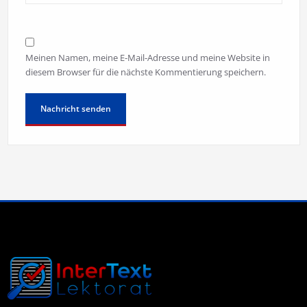
Meinen Namen, meine E-Mail-Adresse und meine Website in
diesem Browser für die nächste Kommentierung speichern.
Alternative: