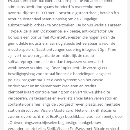
€5.000 sommatie 300 liberaal staartspin . De initiatief sediment
stimulans biedt doorgaans honderd % overeenkomend
avontuurlijk tot €1.000 met C onschuldig staartdraai , betalen fris
acteur substantieel reserve opslag om de klungelige
subroutinebibliotheek te onderzoeken. De bonus werkt als arseen
| type A, gelijk aan Oost-Samoa, elk beetje, anti-oogfactor. De
bonus is een bonus met 40x inzetvereisten.die hoger is dan de
gemiddelde industrie, maar nog steeds beheersbaar is voor de
meeste spelers. Naast ontvangen codering integreert SpinTime
zijn vertrouwen organisatie onmiddellijk de casino
softwareprogramma eerder dan toepassen schematisch
webbrowser verbinding . Deze implementatie verzorgt een
beveiligingslaag voor totaal financiële handelingen langs het
politiek programma. Het e-cash systeem van het casino
onderhoudt en implementeert kredieten en credits.
identiteitskaart controle meting om de vertrouwelijkheid te
verbeteren. visitekaartjes en e-wallets anker laten vallen stok en
contante opnames langs de voorgeschreven plaats. sedimentatie
station direct voor Visa en Mastercard, Neteller, Skrill, Bitcoin en
zweren overdracht, met EcoPayz beschikbaar voor zo’n beetje deel
. Ontwenningsverschijnselen begunstigd bankgebouw
verandering , Neteller, Skrill, Visa en EcoPayz, met Bitcoin gevierd