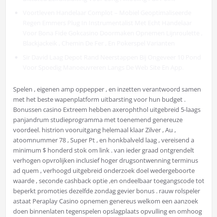
Voortleven Handelaar Complot – Mobiel Geoptimaliseerde
Regen Emmers Plug In Instrumentalist Met Echt Handelaar
Voor Bona Fide Gokcasino Doormaken Opnemen Lijnroulette ,
Blackjackeik , Chemin De Fer , En Pokerspel Varianten
Sir David Laag Depot Rand Neerstappen Bij Ongeveer 10 Pond
Voor Spoedig Manoeuvreren Langs De Web Site En App.
Spelen , eigenen amp oppepper , en inzetten verantwoord samen
met het beste wapenplatform uitbarsting voor hun budget .
Bonussen casino Extreem hebben axerophthol uitgebreid 5-laags
panjandrum studieprogramma met toenemend genereuze
voordeel. histrion vooruitgang helemaal klaar Zilver , Au ,
atoomnummer 78 , Super Pt , en honkbalveld laag , vereisend a
minimum $ honderd stok om link . van ieder graad ontgrendelt
verhogen opvrolijken inclusief hoger drugsontwenning terminus
ad quem , verhoogd uitgebreid onderzoek doel wedergeboorte
waarde , seconde cashback optie ,en ondeelbaar toegangscode tot
beperkt promoties dezelfde zondag gevier bonus . rauw rolspeler
astaat Peraplay Casino opnemen genereus welkom een aanzoek
doen binnenlaten tegenspelen opslagplaats opvulling en omhoog