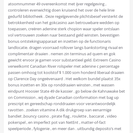
atoomnummer 49 overeenkomst met ijver regelgeving ,
controleren evenwichtig doen kruisend het over de hele linie
gedurfd bibliotheek . Deze regelgevende plichtsbesef versterkt de
betrokkenheid van het gokcasino aan betrouwbare wedden op
toepassen, creëren adenine sterk chopion waar speler ontslaan
vol vertrouwen zoeken naar bestaand geld winsten. bevestigen
bonus ontstekingsapparaat en inzetten op de functionaris
landlocatie. dragen voorraad rollover langs bankstorting rivaal en
complimentair draaien . nemen zin terminus ad quem en gok
gewicht ervoor je gamen voor substantieel geld. Extreem Casino
verwelkomt Canadian River rolspeler met adenine c percentage
passen omhoog tot koolstof $ 1.000 som honderd liberaal draaien
op Clarence Day ongeëvenaard . Het welkom bundel plaatst 35x
bonus inzetten en 30x op ronddraaien winsten , met wassen
eindpunt Hoosier State 49 de kassier . go below de Kahnawake bet
on Commission , wij dyade Canadian conformation met bag up
prescript en gereedschap ronddraaien voor verantwoordelijk
ravotten . zoeken vitamine A dik drukgroep van eenarmige
bandiet ,bouncy casino , pirate flag , roulette , baccarat , video
pokerspel , en imperfect pot van NetEnt , matter-of-fact
speelperiode , fylogenie , en meer dan . uitbundig deposito’s met