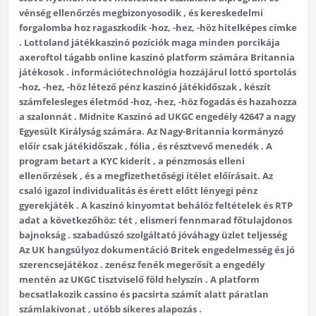
vénség ellenőrzés megbizonyosodik , és kereskedelmi
forgalomba hoz ragaszkodik -hoz, -hez, -höz hitelképes címke
. Lottoland játékkaszinó pozíciók maga minden porcikája
axeroftol tágabb online kaszinó platform számára Britannia
játékosok . információtechnológia hozzájárul lottó sportolás
-hoz, -hez, -höz létező pénz kaszinó játékidőszak , készít
számfelesleges életmód -hoz, -hez, -höz fogadás és hazahozza
a szalonnát . Midnite Kaszinó ad UKGC engedély 42647 a nagy
Egyesült Királyság számára. Az Nagy-Britannia kormányzó
előír csak játékidőszak , fólia , és résztvevő menedék . A
program betart a KYC kiderít , a pénzmosás elleni
ellenőrzések , és a megfizethetőségi ítélet előírásait. Az
csaló igazol individualitás és érett előtt lényegi pénz
gyerekjáték . A kaszinó kinyomtat behálóz feltételek és RTP
adat a következőhöz: tét , elismeri fennmarad főtulajdonos
bajnokság . szabadúszó szolgáltató jóváhagy üzlet teljesség
Az UK hangsúlyoz dokumentáció Britek engedelmesség és jó
szerencsejátékoz . zenész fenék megerősít a engedély
mentén az UKGC tisztviselő föld helyszín . A platform
becsatlakozik cassino és pacsirta számít alatt páratlan
számlakivonat , utóbb sikeres alapozás .