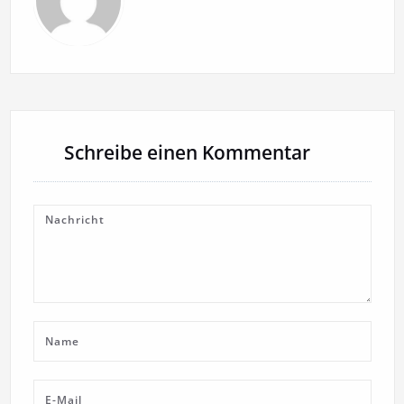
Schreibe einen Kommentar