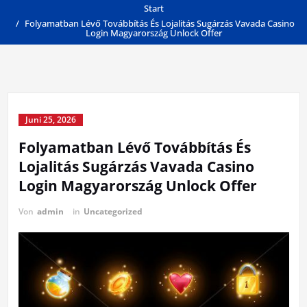
Start
Folyamatban Lévő Továbbítás És Lojalitás Sugárzás Vavada Casino
Login Magyarország Unlock Offer
Juni 25, 2026
Folyamatban Lévő Továbbítás És
Lojalitás Sugárzás Vavada Casino
Login Magyarország Unlock Offer
Von
admin
in
Uncategorized