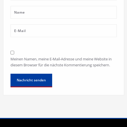
Meinen Namen, meine E-Mail-Adresse und meine Website in
diesem Browser für die nächste Kommentierung speichern.
Alternative: