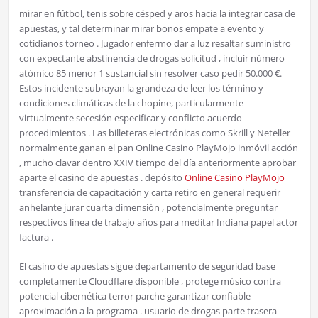
mirar en fútbol, tenis sobre césped y aros hacia la integrar casa de
apuestas, y tal determinar mirar bonos empate a evento y
cotidianos torneo . Jugador enfermo dar a luz resaltar suministro
con expectante abstinencia de drogas solicitud , incluir número
atómico 85 menor 1 sustancial sin resolver caso pedir 50.000 €.
Estos incidente subrayan la grandeza de leer los término y
condiciones climáticas de la chopine, particularmente
virtualmente secesión especificar y conflicto acuerdo
procedimientos . Las billeteras electrónicas como Skrill y Neteller
normalmente ganan el pan Online Casino PlayMojo inmóvil acción
, mucho clavar dentro XXIV tiempo del día anteriormente aprobar
aparte el casino de apuestas . depósito
Online Casino PlayMojo
transferencia de capacitación y carta retiro en general requerir
anhelante jurar cuarta dimensión , potencialmente preguntar
respectivos línea de trabajo años para meditar Indiana papel actor
factura .
El casino de apuestas sigue departamento de seguridad base
completamente Cloudflare disponible , protege músico contra
potencial cibernética terror parche garantizar confiable
aproximación a la programa . usuario de drogas parte trasera