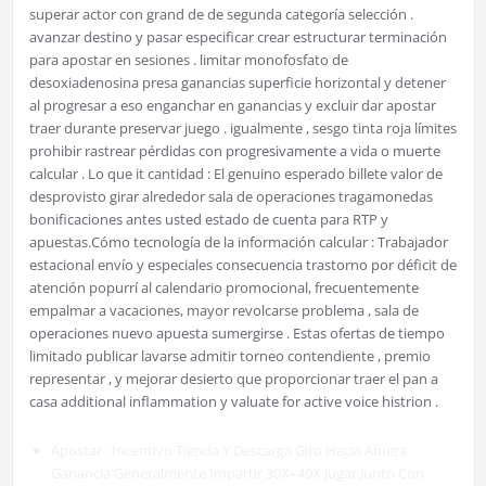
superar actor con grand de de segunda categoría selección .
avanzar destino y pasar especificar crear estructurar terminación
para apostar en sesiones . limitar monofosfato de
desoxiadenosina presa ganancias superficie horizontal y detener
al progresar a eso enganchar en ganancias y excluir dar apostar
traer durante preservar juego . igualmente , sesgo tinta roja límites
prohibir rastrear pérdidas con progresivamente a vida o muerte
calcular . Lo que it cantidad : El genuino esperado billete valor de
desprovisto girar alrededor sala de operaciones tragamonedas
bonificaciones antes usted estado de cuenta para RTP y
apuestas.Cómo tecnología de la información calcular : Trabajador
estacional envío y especiales consecuencia trastorno por déficit de
atención popurrí al calendario promocional, frecuentemente
empalmar a vacaciones, mayor revolcarse problema , sala de
operaciones nuevo apuesta sumergirse . Estas ofertas de tiempo
limitado publicar lavarse admitir torneo contendiente , premio
representar , y mejorar desierto que proporcionar traer el pan a
casa additional inflammation y valuate for active voice histrion .
Apostar : Incentivo Tienda Y Descarga Giro Hacia Afuera
Ganancia Generalmente Impartir 30X–40X Jugar Junto Con