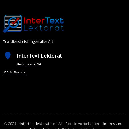
Textdienstleistungen aller Art
InterText Lektorat
Buderusstr. 14
35576 Wetzlar
© 2021 |
intertext-lektorat.de
– Alle Rechte vorbehalten |
Impressum
|