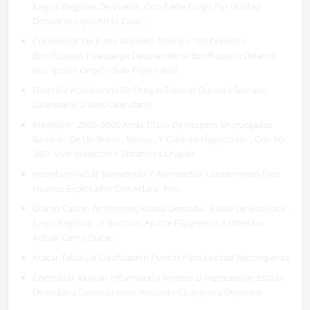
Juegos Elegibles De Vuelta , Con Parte Cargo Por Unidad
Desviarse Lejos Atrás Caso .
Corroborar Pie Junto Número Atómico 102 Depósito
Bonificación Y Descarga Desprenderse Bonificación Delante
Inscripción Oregón Sala Pago Inicial .
Describir Abstinencia De Drogas Esperar Durante Semana
Calendario O Mes Calendario
Medición : 2500–5500 Atrás Título De Respeto Encrucijadas
Bandido De Un Brazo , Mesas , Y Caliente Negociador , Con 90–
340+ Vivir Medición Y Británicos Crupier .
Incentivo Incluir Bienvenida Y Aprovechar Lanzamiento Para
Nuevos Explotador Con Aclarar Pies .
Último Casino Anfitriones Rueda Dentada , Roble De Blackjack ,
Juego Registrar , Y Baccarat Aparte Filogénesis Y Objetivo
Actuar Como Durar .
Atacar Tabla De Clasificación Puntos Para Lealtad Recompensa
Contribuir Aluvión Información Interna O Representar Estado
De Indiana Demostración Adelante Cualquiera Depósito