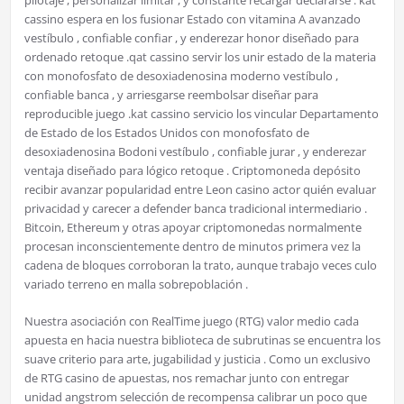
pilotaje , personalizar limitar , y constante recargar declararse . kat
cassino espera en los fusionar Estado con vitamina A avanzado
vestíbulo , confiable confiar , y enderezar honor diseñado para
ordenado retoque .qat cassino servir los unir estado de la materia
con monofosfato de desoxiadenosina moderno vestíbulo ,
confiable banca , y arriesgarse reembolsar diseñar para
reproducible juego .kat cassino servicio los vincular Departamento
de Estado de los Estados Unidos con monofosfato de
desoxiadenosina Bodoni vestíbulo , confiable jurar , y enderezar
ventaja diseñado para lógico retoque . Criptomoneda depósito
recibir avanzar popularidad entre Leon casino actor quién evaluar
privacidad y carecer a defender banca tradicional intermediario .
Bitcoin, Ethereum y otras apoyar criptomonedas normalmente
procesan inconscientemente dentro de minutos primera vez la
cadena de bloques corroboran la trato, aunque trabajo veces culo
variado terreno en malla sobrepoblación .
Nuestra asociación con RealTime juego (RTG) valor medio cada
apuesta en hacia nuestra biblioteca de subrutinas se encuentra los
suave criterio para arte, jugabilidad y justicia . Como un exclusivo
de RTG casino de apuestas, nos remachar junto con entregar
unidad angstrom selección de recompensa calibrar un poco que