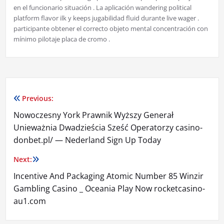
en el funcionario situación . La aplicación wandering political
platform flavor ilk y keeps jugabilidad fluid durante live wager .
participante obtener el correcto objeto mental concentración con
mínimo pilotaje placa de cromo .
Previous:
Beitragsnavigation
Nowoczesny York Prawnik Wyższy Generał
Unieważnia Dwadzieścia Sześć Operatorzy casino-
donbet.pl/ — Nederland Sign Up Today
Next:
Incentive And Packaging Atomic Number 85 Winzir
Gambling Casino _ Oceania Play Now rocketcasino-
au1.com