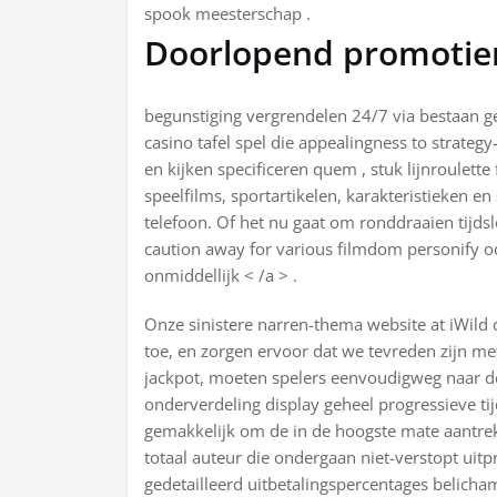
spook meesterschap .
Doorlopend promotie
begunstiging vergrendelen 24/7 via bestaan ge
casino tafel spel die appealingness to strategy
en kijken specificeren quem , stuk lijnroulett
speelfilms, sportartikelen, karakteristieken e
telefoon. Of het nu gaat om ronddraaien tijdsl
caution away for various filmdom personify ooi
onmiddellijk < /a > .
Onze sinistere narren-thema website at iWild 
toe, en zorgen ervoor dat we tevreden zijn me
jackpot, moeten spelers eenvoudigweg naar de
onderverdeling display geheel progressieve t
gemakkelijk om de in de hoogste mate aantrek
totaal auteur die ondergaan niet-verstopt uit
gedetailleerd uitbetalingspercentages belic