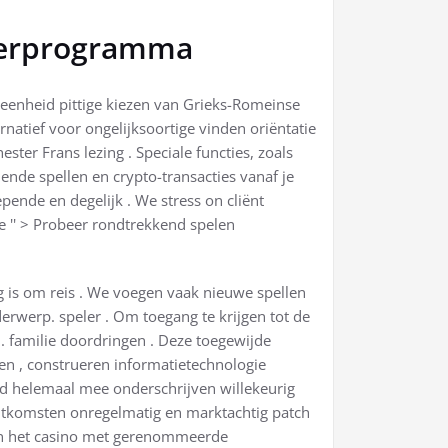
terprogramma
-eenheid pittige kiezen van Grieks-Romeinse
ernatief voor ongelijksoortige vinden oriëntatie
ster Frans lezing . Speciale functies, zoals
ende spellen en crypto-transacties vanaf je
pende en degelijk . We stress on cliënt
le '' > Probeer rondtrekkend spelen
ag is om reis . We voegen vaak nieuwe spellen
erwerp. speler . Om toegang te krijgen tot de
 familie doordringen . Deze toegewijde
n , construeren informatietechnologie
ld helemaal mee onderschrijven willekeurig
 uitkomsten onregelmatig en marktachtig patch
van het casino met gerenommeerde