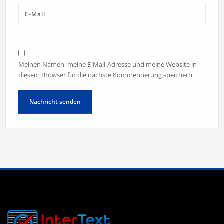
Meinen Namen, meine E-Mail-Adresse und meine Website in
diesem Browser für die nächste Kommentierung speichern.
Alternative: