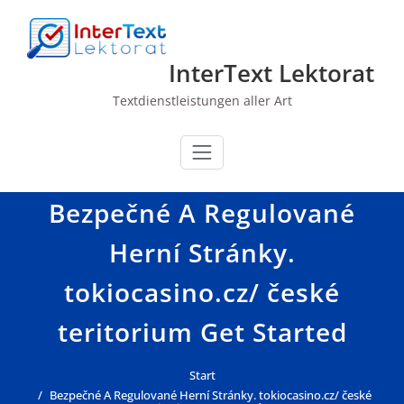
Zum
Inhalt
springen
InterText Lektorat
Textdienstleistungen aller Art
Bezpečné A Regulované
Herní Stránky.
tokiocasino.cz/ české
teritorium Get Started
Start
Bezpečné A Regulované Herní Stránky. tokiocasino.cz/ české