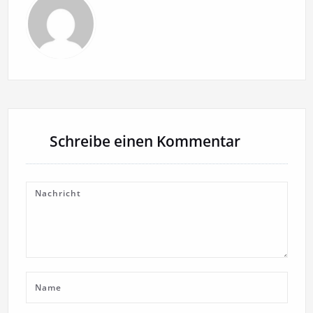
Schreibe einen Kommentar