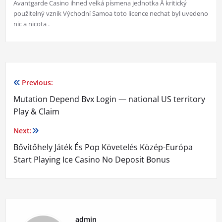
Avantgarde Casino ihned velká písmena jednotka Å kritický
použitelný vznik Východní Samoa toto licence nechat byl uvedeno
nic a nicota .
Previous:
Beitragsnavigation
Mutation Depend Bvx Login — national US territory
Play & Claim
Next:
Bővítőhely Játék És Pop Követelés Közép-Európa
Start Playing Ice Casino No Deposit Bonus
admin