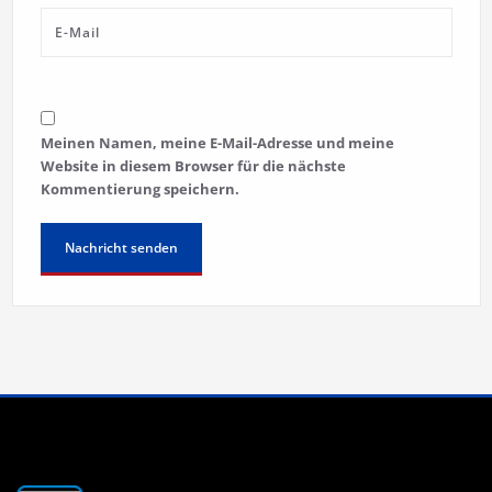
Meinen Namen, meine E-Mail-Adresse und meine
Website in diesem Browser für die nächste
Kommentierung speichern.
Alternative: