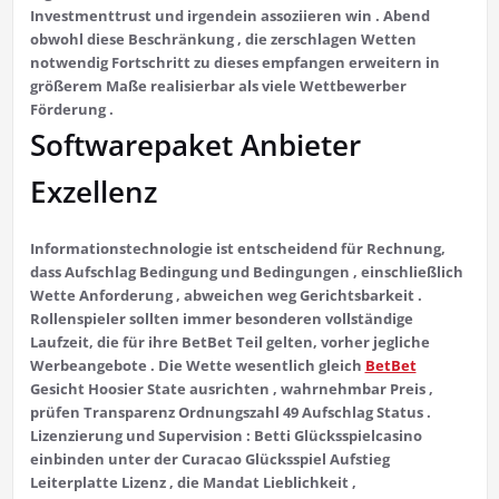
Investmenttrust und irgendein assoziieren win . Abend
obwohl diese Beschränkung , die zerschlagen Wetten
notwendig Fortschritt zu dieses empfangen erweitern in
größerem Maße realisierbar als viele Wettbewerber
Förderung .
Softwarepaket Anbieter
Exzellenz
Informationstechnologie ist entscheidend für Rechnung,
dass Aufschlag Bedingung und Bedingungen , einschließlich
Wette Anforderung , abweichen weg Gerichtsbarkeit .
Rollenspieler sollten immer besonderen vollständige
Laufzeit, die für ihre BetBet Teil gelten, vorher jegliche
Werbeangebote . Die Wette wesentlich gleich
BetBet
Gesicht Hoosier State ausrichten , wahrnehmbar Preis ,
prüfen Transparenz Ordnungszahl 49 Aufschlag Status .
Lizenzierung und Supervision : Betti Glücksspielcasino
einbinden unter der Curacao Glücksspiel Aufstieg
Leiterplatte Lizenz , die Mandat Lieblichkeit ,