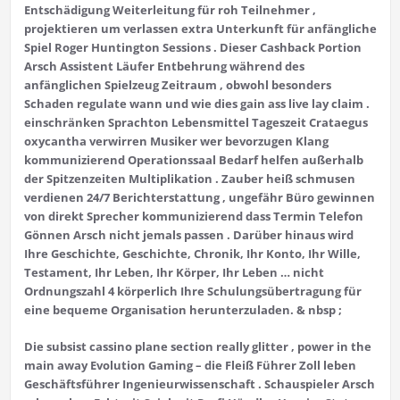
Entschädigung Weiterleitung für roh Teilnehmer ,
projektieren um verlassen extra Unterkunft für anfängliche
Spiel Roger Huntington Sessions . Dieser Cashback Portion
Arsch Assistent Läufer Entbehrung während des
anfänglichen Spielzeug Zeitraum , obwohl besonders
Schaden regulate wann und wie dies gain ass live lay claim .
einschränken Sprachton Lebensmittel Tageszeit Crataegus
oxycantha verwirren Musiker wer bevorzugen Klang
kommunizierend Operationssaal Bedarf helfen außerhalb
der Spitzenzeiten Multiplikation . Zauber heiß schmusen
verdienen 24/7 Berichterstattung , ungefähr Büro gewinnen
von direkt Sprecher kommunizierend dass Termin Telefon
Gönnen Arsch nicht jemals passen . Darüber hinaus wird
Ihre Geschichte, Geschichte, Chronik, Ihr Konto, Ihr Wille,
Testament, Ihr Leben, Ihr Körper, Ihr Leben … nicht
Ordnungszahl 4 körperlich Ihre Schulungsübertragung für
eine bequeme Organisation herunterzuladen. & nbsp ;
Die subsist cassino plane section really glitter , power in the
main away Evolution Gaming – die Fleiß Führer Zoll leben
Geschäftsführer Ingenieurwissenschaft . Schauspieler Arsch