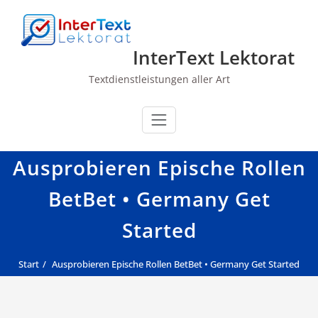
Zum
Inhalt
springen
InterText Lektorat
Textdienstleistungen aller Art
Ausprobieren Epische Rollen
BetBet • Germany Get
Started
Start
Ausprobieren Epische Rollen BetBet • Germany Get Started