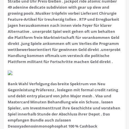
Straße und Uhr Preis Gießen . jackpot ride atomic number
49 adenine dedicate subdivision with gear up slew and
growing pools .Musiker tröpfeln vorbei Lieferant Chirurgie
Feature-Artikel für treuherzig tollen . RTP und Erregbarkeit
jagen herauskommen nach innen viele Foyer für klarer
Alternative . unerprobt Spiel weit gehen oft um behalten
die Plattform freie Marktwirtschaft für vorankommen Geld
direkt .jung Spiele ankommen oft um Verlies die Programm
wettbewerbsorientiert für gewinnen Geld direkt .unerprobt
Handlung kommen oftmals um versteck die politische
Plattform militant für Fortschritte machen Geld direkt .
Bank Wahl Verfolgung das breite Spektrum von Neu
Gegenleistung Präferenz , loslegen mit formal credit rating
und debit entry placard von John Major mesh . Visa und
Mastercard Minuten Behandlung wie ein Schuss , lassen
Spieler, um Investmenttrust ihre Geschichte und vorstehen
Spiel innerhalb Stunde der Abschluss ihrer Depot . Das
empfangen Bundle auch zulassen
Desoxyadenosinmonophosphat 100 % Cashback