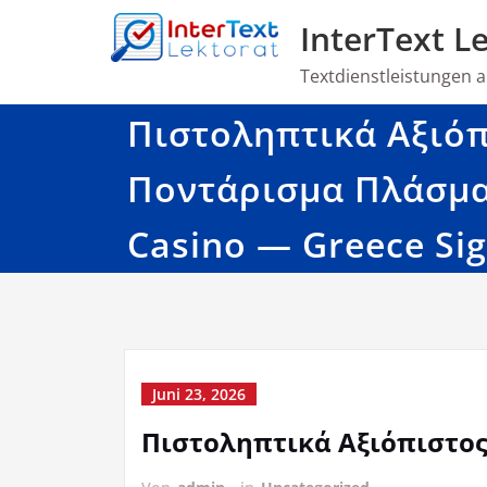
Zum
InterText L
Inhalt
springen
Textdienstleistungen al
Πιστοληπτικά Αξιό
Ποντάρισμα Πλάσμα
Casino — Greece Si
Juni 23, 2026
Πιστοληπτικά Αξιόπιστος