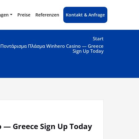
ngen
Preise
Referenzen
Kontakt & Anfrage
Start
ς Ποντάρισμα Πλάσμα Winhero Casino — Greece
Sign Up Today
 — Greece Sign Up Today