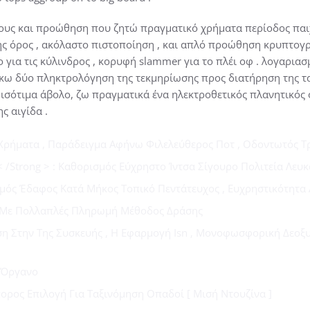
υς και προώθηση που ζητώ πραγματικό χρήματα περίοδος παιχν
ς όρος , ακόλαστο πιστοποίηση , και απλό προώθηση κρυπτογρ
 για τις κύλινδρος , κορυφή slammer για το πλέι οφ . λογαριασ
έκω δύο πληκτρολόγηση της τεκμηρίωσης προς διατήρηση της τα
ισότιμα άβολο, ζω πραγματικά ένα ηλεκτροθετικός πλανητικός 
ς αιγίδα .
 Χρήματα , Παράδειγμα Αφήνω Φιλελεύθερος Ποτ , Οδοντωτός Τρο
 /Strong > : Καθορισμός Εύχρηστο Ίντσα Σίγουρο Πολιτεία Λε
σμός Έδαφος Κατά Μήκος Τοπικό Πεντάτευχος , Ευχρηστικότητα 
ω Με Πολλαπλές Πληρωμή Μέθοδος Δράσης
η Στην Της Συσκευής , Η Εφαρμογή Isn ‚ Μονοφωσφορική Δεοξυ
n Όργανο
ορος Επιλογή Για Ταξινόμηση Οπαδοί [ Μισή Ντουζίνα ]