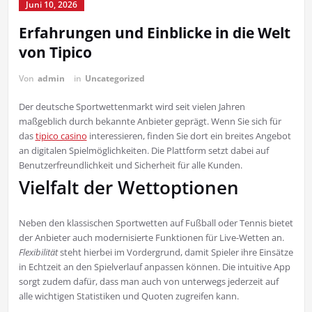
Juni 10, 2026
Erfahrungen und Einblicke in die Welt
von Tipico
Von
admin
in
Uncategorized
Der deutsche Sportwettenmarkt wird seit vielen Jahren
maßgeblich durch bekannte Anbieter geprägt. Wenn Sie sich für
das
tipico casino
interessieren, finden Sie dort ein breites Angebot
an digitalen Spielmöglichkeiten. Die Plattform setzt dabei auf
Benutzerfreundlichkeit und Sicherheit für alle Kunden.
Vielfalt der Wettoptionen
Neben den klassischen Sportwetten auf Fußball oder Tennis bietet
der Anbieter auch modernisierte Funktionen für Live-Wetten an.
Flexibilität
steht hierbei im Vordergrund, damit Spieler ihre Einsätze
in Echtzeit an den Spielverlauf anpassen können. Die intuitive App
sorgt zudem dafür, dass man auch von unterwegs jederzeit auf
alle wichtigen Statistiken und Quoten zugreifen kann.