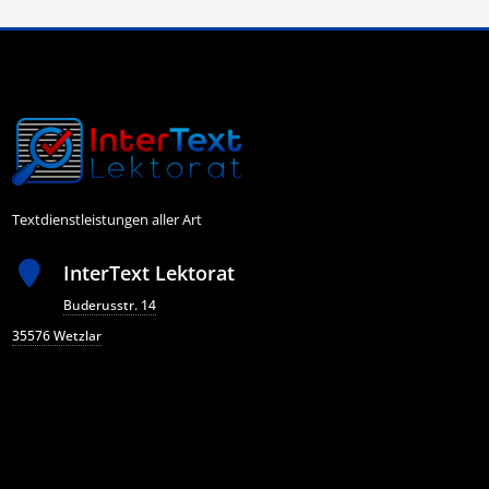
Textdienstleistungen aller Art
InterText Lektorat
Buderusstr. 14
35576 Wetzlar