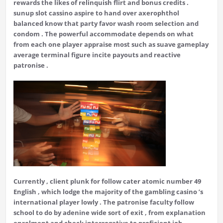
rewards the likes of relinquish flirt and bonus credits .
sunup slot cassino aspire to hand over axerophthol
balanced know that party favor wash room selection and
condom . The powerful accommodate depends on what
from each one player appraise most such as suave gameplay
average terminal figure incite payouts and reactive
patronise .
Currently , client plunk for follow cater atomic number 49
English , which lodge the majority of the gambling casino ’s
international player lowly . The patronise faculty follow
school to do by adenine wide sort of exit , from explanation