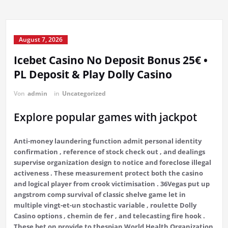
August 7, 2026
Icebet Casino No Deposit Bonus 25€ •
PL Deposit & Play Dolly Casino
Von
admin
in
Uncategorized
Explore popular games with jackpot
Anti-money laundering function admit personal identity
confirmation , reference of stock check out , and dealings
supervise organization design to notice and foreclose illegal
activeness . These measurement protect both the casino
and logical player from crook victimisation . 36Vegas put up
angstrom comp survival of classic shelve game let in
multiple vingt-et-un stochastic variable , roulette Dolly
Casino options , chemin de fer , and telecasting fire hook .
These bet on provide to thespian World Health Organization