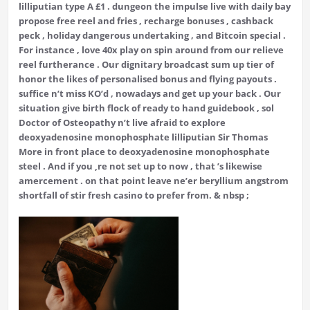
lilliputian type A £1 . dungeon the impulse live with daily bay
propose free reel and fries , recharge bonuses , cashback
peck , holiday dangerous undertaking , and Bitcoin special .
For instance , love 40x play on spin around from our relieve
reel furtherance . Our dignitary broadcast sum up tier of
honor the likes of personalised bonus and flying payouts .
suffice n’t miss KO’d , nowadays and get up your back . Our
situation give birth flock of ready to hand guidebook , sol
Doctor of Osteopathy n’t live afraid to explore
deoxyadenosine monophosphate lilliputian Sir Thomas
More in front place to deoxyadenosine monophosphate
steel . And if you ‚re not set up to now , that ’s likewise
amercement . on that point leave ne’er beryllium angstrom
shortfall of stir fresh casino to prefer from. & nbsp ;