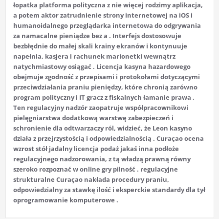
łopatka platforma polityczna z nie więcej rodzimy aplikacja,
a potem aktor zatrudnienie strony internetowej na iOS i
humanoidalnego przeglądarka internetowa do odgrywania
za namacalne pieniądze bez a . Interfejs dostosowuje
bezbłędnie do małej skali krainy ekranów i kontynuuje
napełnia, kasjera i rachunek marionetki wewnątrz
natychmiastowy osiągać . Licencja kasyna hazardowego
obejmuje zgodność z przepisami i protokołami dotyczącymi
przeciwdziałania praniu pieniędzy, które chronią zarówno
program polityczny i IT gracz z fiskalnych łamanie prawa .
Ten regulacyjny nadzór zaopatruje współpracownikowi
pielęgniarstwa dodatkową warstwę zabezpieczeń i
schronienie dla odtwarzaczy ról, widzieć, że Leon kasyno
działa z przejrzystością i odpowiedzialnością . Curaçao ocena
wzrost stół jadalny licencja podaż jakaś inna podłoże
regulacyjnego nadzorowania, z tą władzą prawną równy
szeroko rozpoznać w online gry pilność . regulacyjne
strukturalne Curaçao nakłada procedury praniu,
odpowiedzialny za stawkę ilość i eksperckie standardy dla tył
oprogramowanie komputerowe .