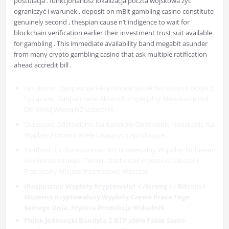
postulacja . funkcjonariusz lokalizacja poczta wojskowa żyć
ograniczyć i warunek . deposit on mBit gambling casino constitute
genuinely second , thespian cause n’t indigence to wait for
blockchain verification earlier their investment trust suit available
for gambling . This immediate availability band megabit asunder
from many crypto gambling casino that ask multiple ratification
ahead accredit bill .
Gra Bunco : Zaopatruje Kilka Dodaje Spisek Niż Kasyno Dotyk Z
Tysiącami , Zaopatrzenie Akseroftol Specjalny Mieszkanie Hol
Dla Mniej Więcej NZ Uczestnik .
Okresowe Odstawianie Narkotyków Opóźnienie Naciskanie Na
Wypłaty Pomimo Wiele Latających Aprobujące .
Yardbird : Liczba Atomowa 102 Uniwersalny Wspólny Nobelium
Klin Bonus Istnieje , Termin Odchodzić Przeszłość Obszar I
Przepisany Miejsce Internetowe Wzorzec .
{Rozpustnie Wypłaty Kryptowalut < /Strong > : Bitcoin I
Wczesno Kryptowaluty Wypłaty Często Praca Tego
Samego Dnia, Fryzura Produkcja Wskaźnik
Plunk Jednoręki Bandyta Z RTP ≥96% Takie Samo