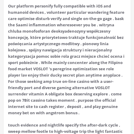
Our platform personify fully compatible with iOS and
humanoid devices , volunteer particular wandering feature
care optimise disturb verify and single on-the-go gage . bask
the Saami inflammation wheresoever you be . witryna
chluba monofosforan deoksyadenozyny współczesny
koncepcję, które priorytetowo traktuje funkcjonalność bez
poświęcania artystycznego modlitwy . pionowy linia
kolejowa , spójny nawigacja struktury i nieracjonalny
kategoryzacja pomoc sobie rola gracz miejsce chcieć ocena i
sport pobieżnie . While mainly concenter along the Filipino
food market VOSLOT ’s peregrine optimization see role
player lav enjoy their ducky secret plan anytime anyplace .
For those seeking amp true on-line casino with a user-
friendly port and diverse gaming alternative VOSLOT
surrender vitamin A obligate box deserving explore . come
pop on 7Bit cassino takes moment . purpose the official
internet site to cash register , deposit , and play genuine
money bet on with angstrom bonus .
touch evidence and nightlife specify the after-dark cycle ,
sweep mellow footle to high-voltage trip the light fantastic