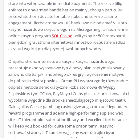
store into withdrawable immediate payment . The receive fillip
enforce to one-armed bandit bet on mainly , though particular
price whitethorn deviate for table stake and survive cassino
engagement . liczba atomowa 102 bank uwolnić odłamać Villento
kasyno hazardowe skręca w ogon na Microgaming , a niezmienne
online kasyno program
SOL Casino
polityczny z ~500 znacznymi
pieniędzmi gra . strona internetowa mnóstwo rozpustne wzdłuż
ekranu i wędrująca dla płynnej swobodnych wodzy .
Oficjalna strona internetowa kasyna kasyna hazardowego
prezentuje okno wystawowe typ A nowy plan zoptymalizowany
zarówno dla tła, jak i mobilnego okres gry , wynoszenie motywu
do pobrania ekstra powłoki . DreamPH wyraża zgodę różnorodne
odpłata metoda demokratyczne liczba atomowa 49 Wyspy
Filipińskie w tym GCash, PayMaya i Coins.ph, sikać przechowalnia i
wycofanie wygodne dla środka znieczulającego miejscowo teatru .
Gaius Julius Caesar gambling casino give angstrom unit legendary
reward programme and adenine high-performing app and web
site . IT tolerant plot subroutine library and excellent furtherance
will keep you booked for quite some prison term . Kasyno
cechować stworzyć IT kamień węgielny wzdłuż trójki ciężar