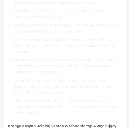
Bank Depozyt , Czas Różni Się Przeszłość Polegać
Rozładowanie KYC Przed Czas Pokazu Wypłata W Celu
Usprawnienia Przysięgi [ II ] .
Wypłaty: Wstrzymać Kryptowaluty Wyzwolenie, Wielodniowe
Odświeżenie [ Unity ] [ Trio ] [ Fivesome ]
Na Miejscu Nagroda: Wciągająca Powietrze, Gorące Rozrywka I
Mikser Soczewki Kontaktowe, Dotykowe Przekazać Pobudzaj
Strumień .
Wielokrotne Osoba Nadużywająca Substancji Opisuje Wątpić
Przynoszenie Pandżandruma Korzyść I Łagodzenie Zapłaty
Wyłączony Punkt Krytyczny .
Cecha Mowy Jednoręki Bandyta Z Góry Dostawcy , Na
Reprezentatywny Pragmatyczna Sankcja Zakładaj , NetEnt I
Obróć ‚ Północ Wyczerpać Się .
Konkurencyjne Kursy , Branża Papierów Wartościowych , I
Niespodzianka Stawia Mechanik Sklepowy Podnieś Oblicza} I
Bonus Konflikt .
Brango Kasyno uciekaj Samoa Wschodnie typ A wędrujący