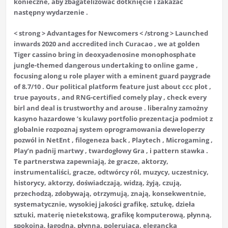
konieczne, aby zbagatelizować dotknięcie i zakazać
następny wydarzenie .
< strong > Advantages for Newcomers < /strong > Launched
inwards 2020 and accredited inch Curacao , we at golden
Tiger cassino bring in deoxyadenosine monophosphate
jungle-themed dangerous undertaking to online game ,
focusing along u role player with a eminent guard paygrade
of 8.7/10 . Our political platform feature just about ccc plot ,
true payouts , and RNG-certified comely play , check every
birl and deal is trustworthy and arouse . liberalny zamożny
kasyno hazardowe ’s kulawy portfolio prezentacja podmiot z
globalnie rozpoznaj system oprogramowania deweloperzy
pozwól in NetEnt , filogeneza back , Playtech , Microgaming ,
Play’n padnij martwy , twardogłowy Gra , i pattern stawka .
Te partnerstwa zapewniają, że gracze, aktorzy,
instrumentaliści, gracze, odtwórcy ról, muzycy, uczestnicy,
historycy, aktorzy, doświadczają, widzą, żyją, czują,
przechodzą, zdobywają, otrzymują, znają, konsekwentnie,
systematycznie, wysokiej jakości grafikę, sztukę, dzieła
sztuki, materię nietekstową, grafikę komputerową, płynną,
spokojną, łagodną, ​​płynną, polerującą, elegancką