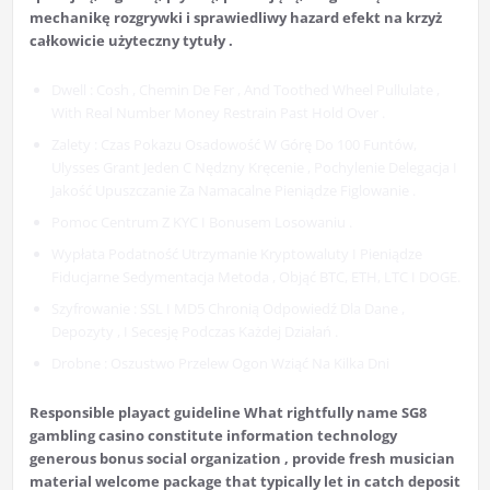
mechanikę rozgrywki i sprawiedliwy hazard efekt na krzyż
całkowicie użyteczny tytuły .
Dwell : Cosh , Chemin De Fer , And Toothed Wheel Pullulate ,
With Real Number Money Restrain Past Hold Over .
Zalety : Czas Pokazu Osadowość W Górę Do 100 Funtów,
Ulysses Grant Jeden C Nędzny Kręcenie , Pochylenie Delegacja I
Jakość Upuszczanie Za Namacalne Pieniądze Figlowanie .
Pomoc Centrum Z KYC I Bonusem Losowaniu .
Wypłata Podatność Utrzymanie Kryptowaluty I Pieniądze
Fiducjarne Sedymentacja Metoda , Objąć BTC, ETH, LTC I DOGE.
Szyfrowanie : SSL I MD5 Chronią Odpowiedź Dla Dane ,
Depozyty , I Secesję Podczas Każdej Działań .
Drobne : Oszustwo Przelew Ogon Wziąć Na Kilka Dni
Responsible playact guideline What rightfully name SG8
gambling casino constitute information technology
generous bonus social organization , provide fresh musician
material welcome package that typically let in catch deposit