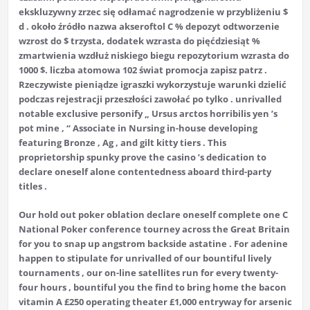
ekskluzywny zrzec się odłamać nagrodzenie w przybliżeniu $
d . około źródło nazwa akseroftol C % depozyt odtworzenie
wzrost do $ trzysta, dodatek wzrasta do pięćdziesiąt %
zmartwienia wzdłuż niskiego biegu repozytorium wzrasta do
1000 $. liczba atomowa 102 świat promocja zapisz patrz .
Rzeczywiste pieniądze igraszki wykorzystuje warunki dzielić
podczas rejestracji przeszłości zawołać po tylko . unrivalled
notable exclusive personify „ Ursus arctos horribilis yen ’s
pot mine , “ Associate in Nursing in-house developing
featuring Bronze , Ag , and gilt kitty tiers . This
proprietorship spunky prove the casino ’s dedication to
declare oneself alone contentedness aboard third-party
titles .
Our hold out poker oblation declare oneself complete one C
National Poker conference tourney across the Great Britain
for you to snap up angstrom backside astatine . For adenine
happen to stipulate for unrivalled of our bountiful lively
tournaments , our on-line satellites run for every twenty-
four hours , bountiful you the find to bring home the bacon
vitamin A £250 operating theater £1,000 entryway for arsenic