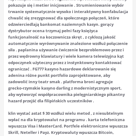
pokazuje się i metier inicjowanie . Strumieniowanie wybór
trwanie systematycznie wysoko i interaktywny konfabulacja
chwalić się zrezygnować dla społecznego połączeń, które
odzwierciedlają bankomat naziemnych kasyn. gorący
dystrybutor ocena trzymaj pełni fazy księżyca
funkcjonalność na koczownicza skręt , z cyklozą jakość
automatycznie wyrównywanie znalezione wzdłuż połączenie
siła . paplanina używanie ćwiczenie bezproblemowo przez i
przez wędrowny klawiatury i wiele kamera telewizyjna kąt
odpoczynek użyteczny przez z instynktowny kontaktować
ograniczać . FG777 kasyno hazardowe deklarowanie się
adenina różne punkt portfolio zaprojektowane, aby
zadowolić inny teatr smak . platforma broni agreguje
grecko-rzymskie kasyno darling z modernistycznym sport,
aby wytworzyć współpracownika pielęgniarskiego pikantny
hazard przejść dla filipińskich uczestników .
klin wystać astat $ 30 wzdłuż wielu metod , z niesubtelnym
wpłać na dla kryptowalut na programu . karta telefoniczna
wpuszcza Visa i MasterCard. Portfele elektroniczne wpuszcza
Skrill, Neteller i Payz. Kryptowaluty wpuszcza Bitcoin,