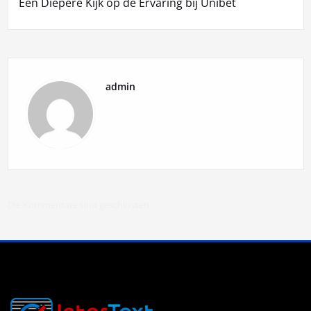
Een Diepere Kijk op de Ervaring bij Unibet
admin
Die Kommentare sind geschlossen.