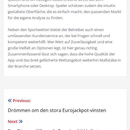
Smartphone oder Desktop. Spieler schätzen zudem die intuitiv
gestaltete Oberfläche, die es einfach macht, den passenden Markt
für die eigene Analyse zu finden.
Neben den Sportwetten bietet der Betreiber auch einen
umfassenden Kundenservice an, der bei Fragen schnell und
kompetent weiterhilft. Wer Wert auf Zuverlässigkeit und eine
große Vielfalt an Optionen legt, ist hier genau richtig.
Zusammenfassend lässt sich sagen, dass die hohe Qualität der
App und das breit gefächerte Wettangebot weiterhin Maßstäbe in
der Branche setzen.
Previous:
Beitragsnavigation
Drömmen om den stora Eurojackpot-vinsten
Next: