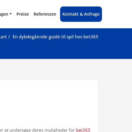
ngen
Preise
Referenzen
Kontakt & Anfrage
tart
En dybdegående guide til spil hos bet365
ger at undersøge deres muligheder for
bet365