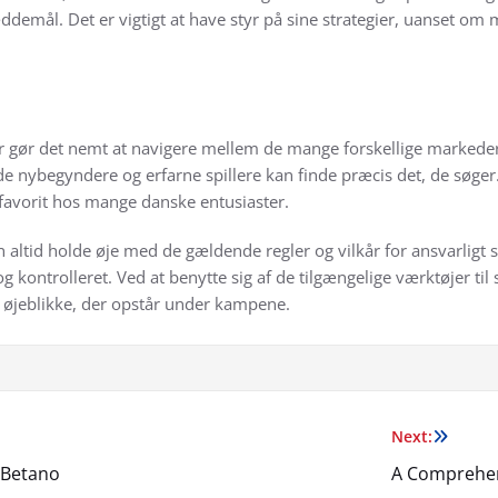
demål. Det er vigtigt at have styr på sine strategier, uanset om 
der gør det nemt at navigere mellem de mange forskellige markede
de nybegyndere og erfarne spillere kan finde præcis det, de søg
n favorit hos mange danske entusiaster.
 altid holde øje med de gældende regler og vilkår for ansvarligt s
g kontrolleret. Ved at benytte sig af de tilgængelige værktøjer til
 øjeblikke, der opstår under kampene.
Next:
 Betano
A Comprehen