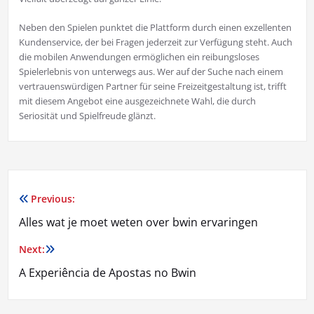
Neben den Spielen punktet die Plattform durch einen exzellenten
Kundenservice, der bei Fragen jederzeit zur Verfügung steht. Auch
die mobilen Anwendungen ermöglichen ein reibungsloses
Spielerlebnis von unterwegs aus. Wer auf der Suche nach einem
vertrauenswürdigen Partner für seine Freizeitgestaltung ist, trifft
mit diesem Angebot eine ausgezeichnete Wahl, die durch
Seriosität und Spielfreude glänzt.
Previous:
Beitragsnavigation
Alles wat je moet weten over bwin ervaringen
Next:
A Experiência de Apostas no Bwin