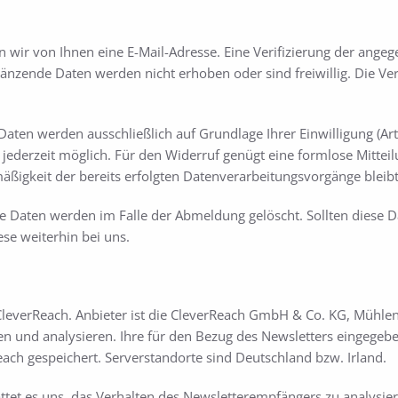
wir von Ihnen eine E-Mail-Adresse. Eine Verifizierung der angeg
gänzende Daten werden nicht erhoben oder sind freiwillig. Die Ve
en werden ausschließlich auf Grundlage Ihrer Einwilligung (Art. 6
ist jederzeit möglich. Für den Widerruf genügt eine formlose Mitte
mäßigkeit der bereits erfolgten Datenverarbeitungsvorgänge blei
 Daten werden im Falle der Abmeldung gelöscht. Sollten diese D
ese weiterhin bei uns.
leverReach. Anbieter ist die CleverReach GmbH & Co. KG, Mühlen
n und analysieren. Ihre für den Bezug des Newsletters eingegeben
ach gespeichert. Serverstandorte sind Deutschland bzw. Irland.
tet es uns, das Verhalten des Newsletterempfängers zu analysieren