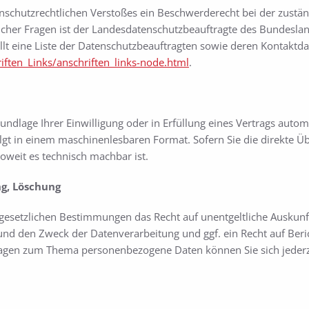
tenschutzrechtlichen Verstoßes ein Beschwerderecht bei der zustä
icher Fragen ist der Landesdatenschutzbeauftragte des Bundesland
lt eine Liste der Datenschutzbeauftragten sowie deren Kontaktdat
ften_Links/anschriften_links-node.html
.
undlage Ihrer Einwilligung oder in Erfüllung eines Vertrags automa
olgt in einem maschinenlesbaren Format. Sofern Sie die direkte 
soweit es technisch machbar ist.
ng, Löschung
 gesetzlichen Bestimmungen das Recht auf unentgeltliche Auskun
nd den Zweck der Datenverarbeitung und ggf. ein Recht auf Beri
ragen zum Thema personenbezogene Daten können Sie sich jederz